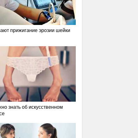
лают прижигание эрозии шейки
жно знать об искусственном
се