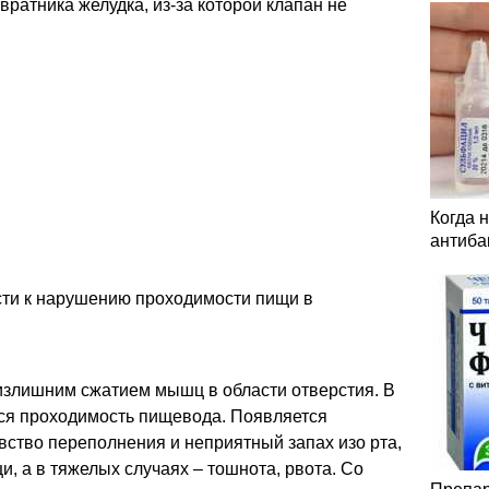
вратника желудка, из-за которой клапан не
Когда 
антиба
ти к нарушению проходимости пищи в
 излишним сжатием мышц в области отверстия. В
тся проходимость пищевода. Появляется
вство переполнения и неприятный запах изо рта,
, а в тяжелых случаях – тошнота, рвота. Со