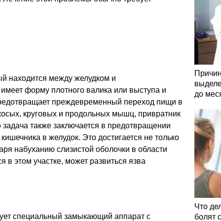
Причин
рый находится между желудком и
выделе
 имеет форму плотного валика или выступа и
до мес
редотвращает преждевременный переход пищи в
косых, круговых и продольных мышц, привратник
о задача также заключается в предотвращении
кишечника в желудок. Это достигается не только
аря набуханию слизистой оболочки в области
я в этом участке, может развиться язва
Что де
ует специальный замыкающий аппарат с
болят 