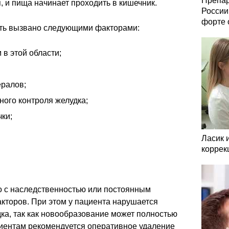
Препар
 и пища начинает проходить в кишечник.
России
форте 
ть вызвано следующими факторами:
 в этой области;
ералов;
ого контроля желудка;
ки;
Ласик 
коррек
о с наследственностью или постоянным
торов. При этом у пациента нарушается
ка, так как новообразование может полностью
циентам рекомендуется оперативное удаление