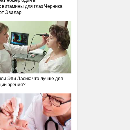
ат номер один в
: витамины для глаз Черника
от Эвалар
или Эпи Ласик: что лучше для
ции зрения?