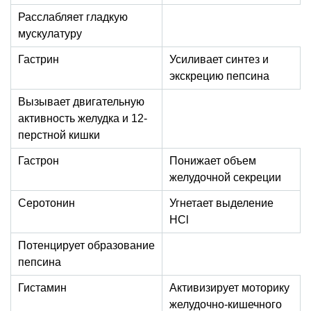
Расслабляет гладкую
мускулатуру
Гастрин
Усиливает синтез и
экскрецию пепсина
Вызывает двигательную
активность желудка и 12-
перстной кишки
Гастрон
Понижает объем
желудочной секреции
Серотонин
Угнетает выделение
HCl
Потенцирует образование
пепсина
Гистамин
Активизирует моторику
желудочно-кишечного