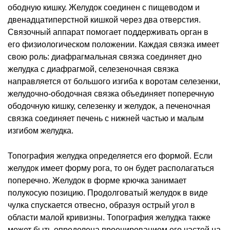
ободную кишку. Желудок соединен с пищеводом и
двенадцатиперстной кишкой через два отверстия.
Связочный аппарат помогает поддерживать орган в
его физиологическом положении. Каждая связка имеет
свою роль: диафрагмальная связка соединяет дно
желудка с диафрагмой, селезеночная связка
направляется от большого изгиба к воротам селезенки,
желудочно-ободочная связка объединяет поперечную
ободочную кишку, селезенку и желудок, а печеночная
связка соединяет печень с нижней частью и малым
изгибом желудка.
Топография желудка определяется его формой. Если
желудок имеет форму рога, то он будет располагаться
поперечно. Желудок в форме крючка занимает
полукосую позицию. Продолговатый желудок в виде
чулка спускается отвесно, образуя острый угол в
области малой кривизны. Топография желудка также
может быть определена проецированием его частей на