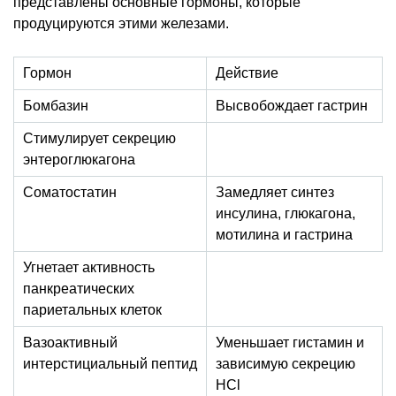
представлены основные гормоны, которые
продуцируются этими железами.
Гормон
Действие
Бомбазин
Высвобождает гастрин
Стимулирует секрецию
энтероглюкагона
Соматостатин
Замедляет синтез
инсулина, глюкагона,
мотилина и гастрина
Угнетает активность
панкреатических
париетальных клеток
Вазоактивный
Уменьшает гистамин и
интерстициальный пептид
зависимую секрецию
HCl