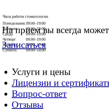
Часы работы стоматологии
Понедельник
09:00–19:00
На прием вы всегда может
Вторник
09:00–19:00
Среда
09:00–19:00
Четверг
09:00–19:00
Записаться
Пятница
09:00–19:00
Суббота
09:00–14:00
Услуги и цены
Лицензии и сертификат
Вопрос-ответ
Отзывы