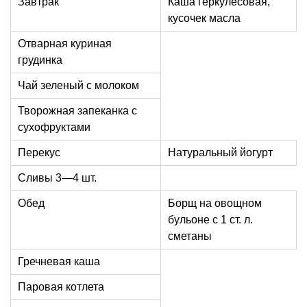
Завтрак
Каша геркулесовая,
кусочек масла
Отварная куриная
грудинка
Чай зеленый с молоком
Творожная запеканка с
сухофруктами
Перекус
Натуральный йогурт
Сливы 3—4 шт.
Обед
Борщ на овощном
бульоне с 1 ст. л.
сметаны
Гречневая каша
Паровая котлета