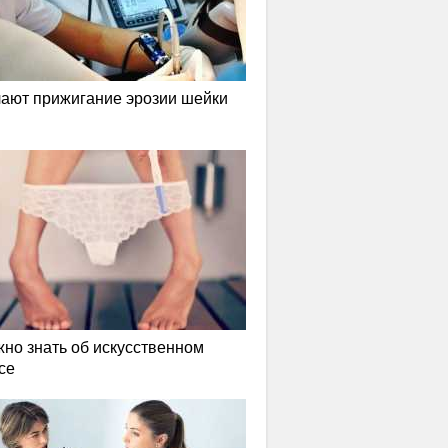
лают прижигание эрозии шейки
жно знать об искусственном
се