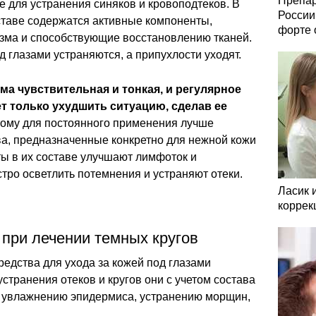
Препар
 для устранения синяков и кровоподтеков. В
России
оставе содержатся активные компоненты,
форте 
зма и способствующие восстановлению тканей.
д глазами устраняются, а припухлости уходят.
ма чувствительная и тонкая, и регулярное
т только ухудшить ситуацию, сделав ее
ому для постоянного применения лучше
ва, предназначенные конкретно для нежной кожи
ты в их составе улучшают лимфоток и
ро осветлить потемнения и устраняют отеки.
Ласик 
коррек
при лечении темных кругов
едства для ухода за кожей под глазами
странения отеков и кругов они с учетом состава
и увлажнению эпидермиса, устранению морщин,