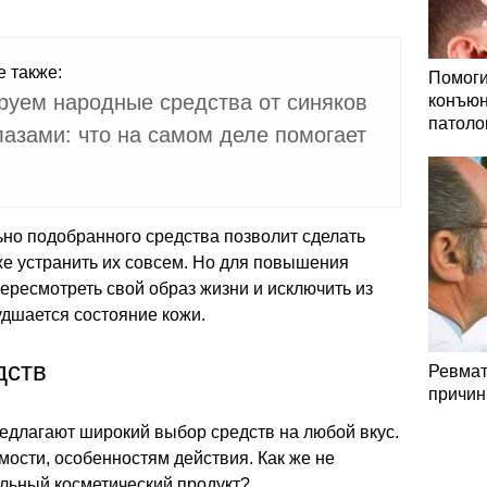
е также:
Помоги
руем народные средства от синяков
конъюн
патоло
лазами: что на самом деле помогает
но подобранного средства позволит сделать
е устранить их совсем. Но для повышения
ресмотреть свой образ жизни и исключить из
удшается состояние кожи.
дств
Ревмат
причин
длагают широкий выбор средств на любой вкус.
мости, особенностям действия. Как же не
ильный косметический продукт?