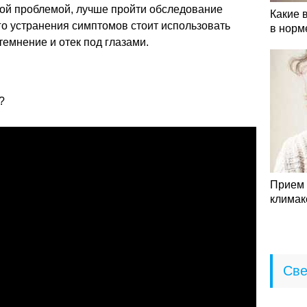
той проблемой, лучше пройти обследование
Какие 
го устранения симптомов стоит использовать
в норм
темнение и отек под глазами.
?
Прием 
климак
Све