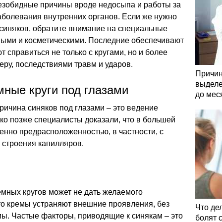
безобидные причины вроде недосыпа и работы за
аболевания внутренних органов. Если же нужно
 синяков, обратите внимание на специальные
бными и косметическими. Последние обеспечивают
т справиться не только с кругами, но и более
ру, последствиями травм и ударов.
Причин
выделе
мные круги под глазами
до мес
причина синяков под глазами – это ведение
ко позже специалисты доказали, что в большей
венно предрасположенностью, в частности, с
 строения капилляров.
емных кругов может не дать желаемого
 что кремы устраняют внешние проявления, без
Что де
ы. Частые факторы, приводящие к синякам – это
болят 