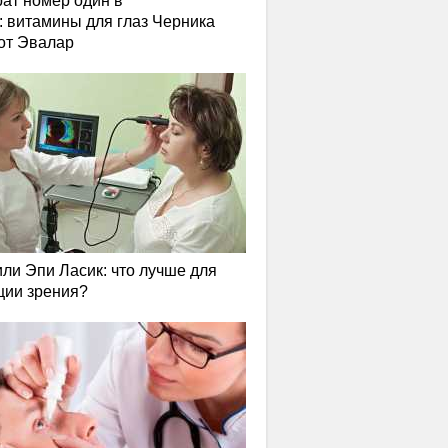
ат номер один в
: витамины для глаз Черника
от Эвалар
или Эпи Ласик: что лучше для
ции зрения?