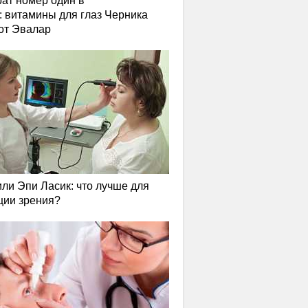
ат номер один в
: витамины для глаз Черника
от Эвалар
или Эпи Ласик: что лучше для
ции зрения?