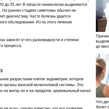
 20 до 35 лет. В области гинекологии выделяются
и. На ранних стадиях симптомы обычно не
ет диагностику. Часто болезнь удается
вого обследования. Из-за этого лечение
Причин
а зависят от его разновидности и степени
выделе
о процесса.
до мес
з
ьное разрастание клеток эндометрия, которое
ие органы женской мочеполовой системы. Это
о на матку, но и на придатки, цервикальный канал
Что де
болят 
 не ясны, однако известно, что его развитие