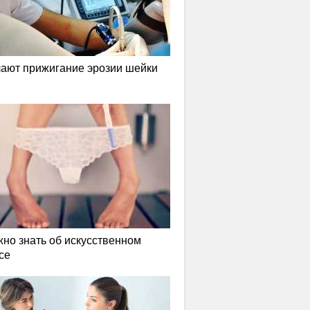
лают прижигание эрозии шейки
жно знать об искусственном
се