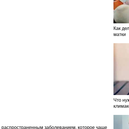
Как де
матки
Что ну
климак
 распространенным заболеванием, которое чаще