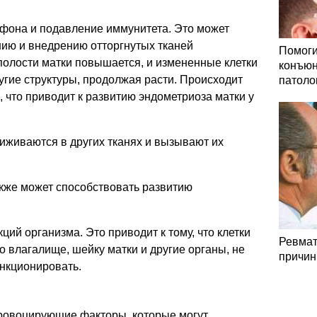
фона и подавление иммунитета. Это может
ию и внедрению отторгнутых тканей
Помоги
полости матки повышается, и измененные клетки
конъюн
угие структуры, продолжая расти. Происходит
патоло
 что приводит к развитию эндометриоза матки у
риживаются в других тканях и вызывают их
кже может способствовать развитию
ий организма. Это приводит к тому, что клетки
Ревмат
о влагалище, шейку матки и другие органы, не
причин
нкционировать.
ровоцирующие факторы, которые могут