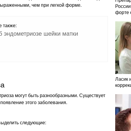
Препар
выраженными, чем при легкой форме.
России
форте 
е также:
б эндометриозе шейки матки
Ласик 
за
коррек
риоза могут быть разнообразными. Существует
 появление этого заболевания.
выделить следующие: