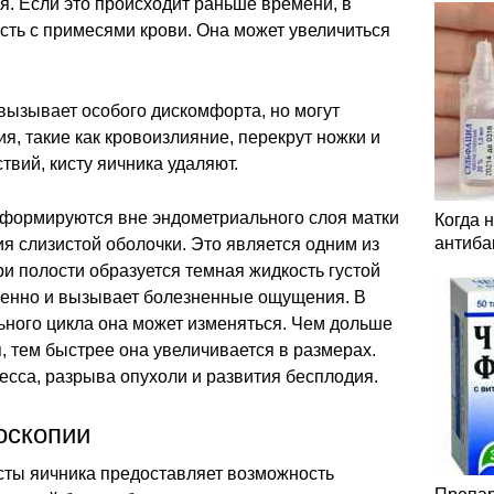
я. Если это происходит раньше времени, в
сть с примесями крови. Она может увеличиться
вызывает особого дискомфорта, но могут
я, такие как кровоизлияние, перекрут ножки и
твий, кисту яичника удаляют.
формируются вне эндометриального слоя матки
Когда 
антиба
я слизистой оболочки. Это является одним из
и полости образуется темная жидкость густой
дленно и вызывает болезненные ощущения. В
ьного цикла она может изменяться. Чем дольше
я, тем быстрее она увеличивается в размерах.
есса, разрыва опухоли и развития бесплодия.
оскопии
сты яичника предоставляет возможность