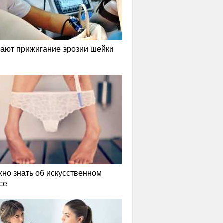
лают прижигание эрозии шейки
жно знать об искусственном
се