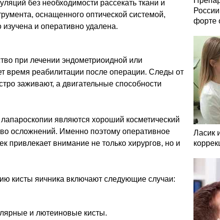
Препар
ляций без необходимости рассекать ткани и
России
трумента, оснащенного оптической системой,
форте 
 изучена и оперативно удалена.
тво при лечении эндометриоидной или
т время реабилитации после операции. Следы от
стро заживают, а двигательные способности
 лапароскопии являются хороший косметический
во осложнений. Именно поэтому оперативное
Ласик 
ек привлекает внимание не только хирургов, но и
коррек
нию кисты яичника включают следующие случаи:
лярные и лютеиновые кисты.