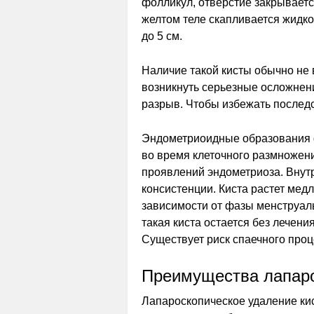
фолликул, отверстие закрываетс
желтом теле скапливается жидко
до 5 см.
Наличие такой кисты обычно не 
возникнуть серьезные осложнени
разрыв. Чтобы избежать последс
Эндометриоидные образования 
во время клеточного размножени
проявлений эндометриоза. Внутр
консистенции. Киста растет ме
зависимости от фазы менструал
такая киста остается без лечени
Существует риск спаечного проц
Преимущества лапар
Лапароскопическое удаление ки