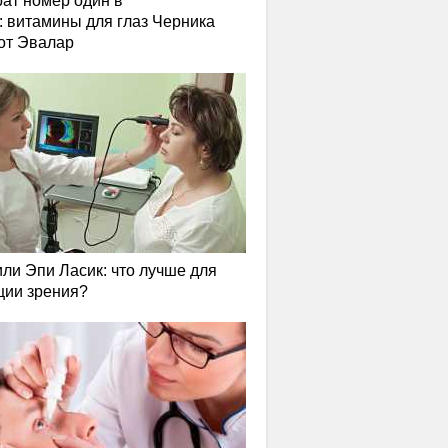
ат номер один в
: витамины для глаз Черника
от Эвалар
или Эпи Ласик: что лучше для
ции зрения?