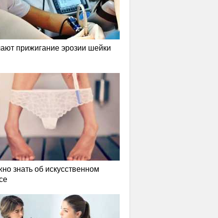
лают прижигание эрозии шейки
жно знать об искусственном
се