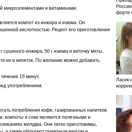
Препар
России
ый микроэлементами и витаминами.
форте 
вляется компот из инжира и изюма. Он
ышенной кислотностью. Рецепт его приготовления
г сушеного инжира, 50 г изюма и веточку мяты.
те их в кипяток. По желанию можно добавить
течение 15 минут.
Ласик 
ред употреблением.
коррек
егать потребления кофе, газированных напитков
аи, компоты и соки являются полезными и
олеваниях желудка. Они легко приготовимы,
ы, а также обладают приятным вкусом и