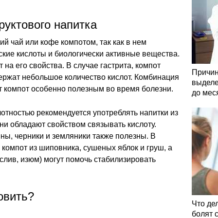
руктового напитка
й чай или кофе компотом, так как в нем
кие кислоты и биологически активные вещества.
на его свойства. В случае гастрита, компот
Причин
держат небольшое количество кислот. Комбинация
выделе
т компот особенно полезным во время болезни.
до мес
отностью рекомендуется употреблять напитки из
они обладают свойством связывать кислоту.
ины, черники и земляники также полезны. В
 компот из шиповника, сушеных яблок и груш, а
ослив, изюм) могут помочь стабилизировать
овить?
Что де
болят 