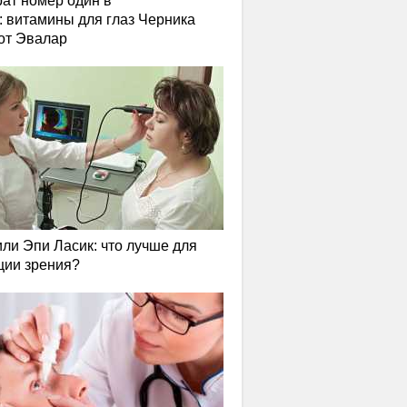
ат номер один в
: витамины для глаз Черника
от Эвалар
или Эпи Ласик: что лучше для
ции зрения?