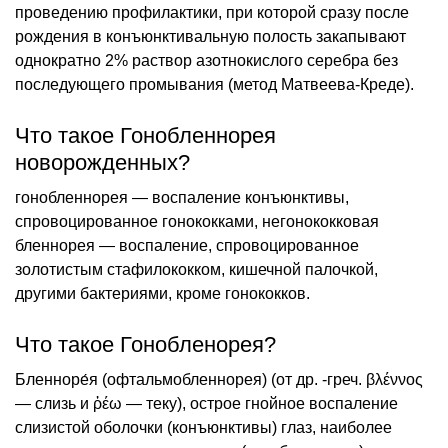
проведению профилактики, при которой сразу после
рождения в конъюнктивальную полость закапывают
однократно 2% раствор азотнокислого серебра без
последующего промывания (метод Матвеева-Креде).
Что такое Гонобленнорея
новорожденных?
гонобленнорея — воспаление конъюнктивы,
спровоцированное гонококками, негонококковая
бленнорея — воспаление, спровоцированное
золотистым стафилококком, кишечной палочкой,
другими бактериями, кроме гонококков.
Что такое Гонобленорея?
Бленноре́я (офтальмобленнорея) (от др. -греч. βλέννος
— слизь и ῥέω — теку), острое гнойное воспаление
слизистой оболочки (конъюнктивы) глаз, наиболее