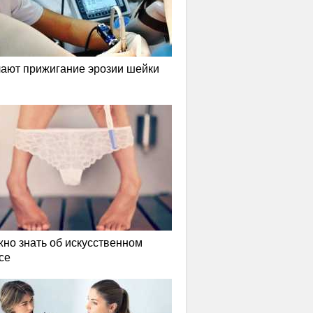
лают прижигание эрозии шейки
жно знать об искусственном
се