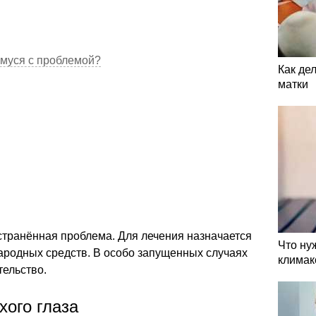
емуся с проблемой?
Как де
матки
странённая проблема. Для лечения назначается
Что ну
народных средств. В особо запущенных случаях
климак
ельство.
хого глаза