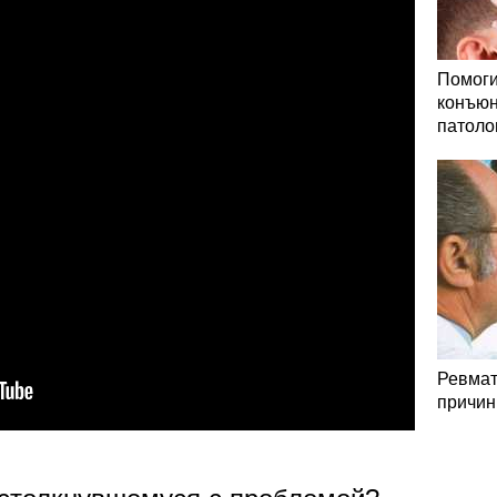
Помоги
конъюн
патоло
Ревмат
причин