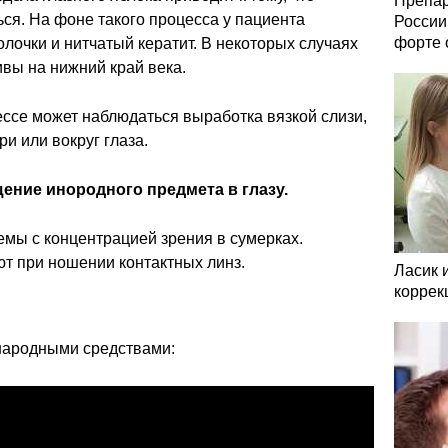
Препар
ся. На фоне такого процесса у пациента
России
форте 
лочки и нитчатый кератит. В некоторых случаях
вы на нижний край века.
ссе может наблюдаться выработка вязкой слизи,
ри или вокруг глаза.
ние инородного предмета в глазу.
мы с концентрацией зрения в сумерках.
 при ношении контактных линз.
Ласик 
коррек
 народными средствами: