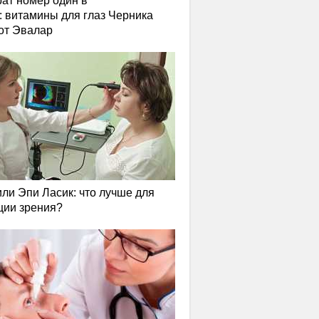
ат номер один в
: витамины для глаз Черника
от Эвалар
или Эпи Ласик: что лучше для
ции зрения?