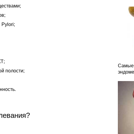
ществами;
ов;
Pylori;
Т;
Самые 
й полости;
эндоме
нность.
левания?