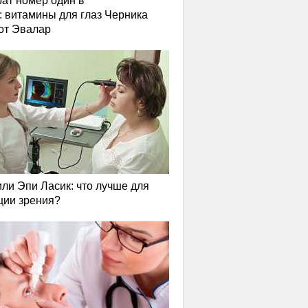
ат номер один в
: витамины для глаз Черника
от Эвалар
или Эпи Ласик: что лучше для
ции зрения?