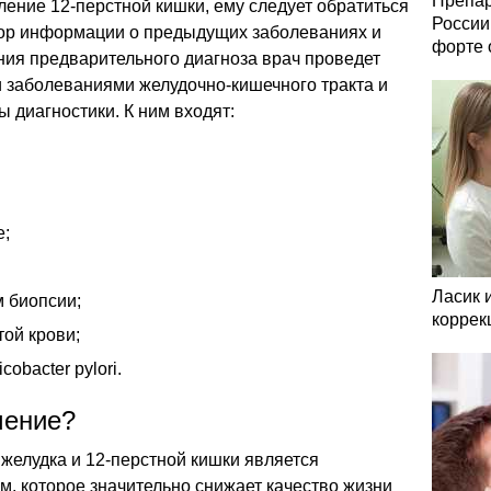
Препар
ление 12-перстной кишки, ему следует обратиться
России
сбор информации о предыдущих заболеваниях и
форте 
ния предварительного диагноза врач проведет
и заболеваниями желудочно-кишечного тракта и
 диагностики. К ним входят:
е;
Ласик 
м биопсии;
коррек
той крови;
cobacter pylori.
чение?
желудка и 12-перстной кишки является
, которое значительно снижает качество жизни