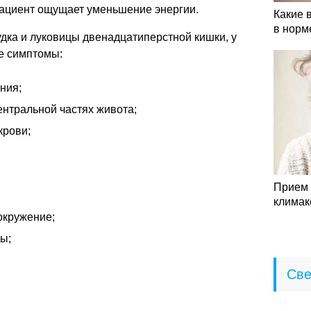
ациент ощущает уменьшение энергии.
Какие 
в норм
дка и луковицы двенадцатиперстной кишки, у
е симптомы:
ния;
ентральной частях живота;
крови;
Прием 
климак
окружение;
ы;
Све