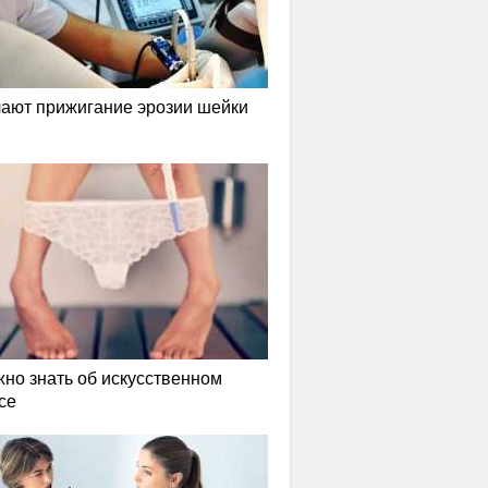
лают прижигание эрозии шейки
жно знать об искусственном
се