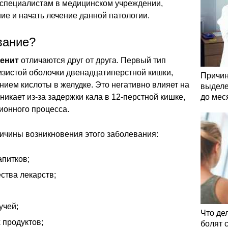
 специалистам в медицинском учреждении,
е и начать лечение данной патологии.
вание?
енит
отличаются друг от друга. Первый тип
изистой оболочки двенадцатиперстной кишки,
Причин
ием кислоты в желудке. Это негативно влияет на
выделе
никает из-за задержки кала в 12-перстной кишке,
до мес
ионного процесса.
ичины возникновения этого заболевания:
апитков;
ства лекарств;
учей;
Что де
 продуктов;
болят 