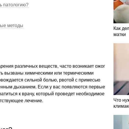
ть патологию?
ные методы
Как де
матки
рения различных веществ, часто возникает ожог
ть вызваны химическими или термическими
овождается сильной болью, рвотой с примесью
ненным дыханием. Если у вас появляются первые
атиться к врачу, который проведет необходимое
Что ну
етствующее лечение.
климак