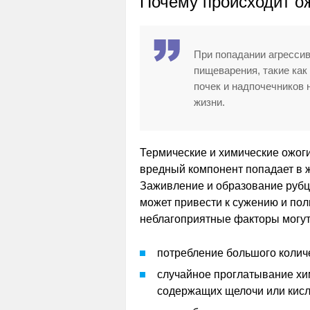
Почему происходит о
При попадании агрессив
пищеварения, такие как
почек и надпочечников 
жизни.
Термические и химические ожог
вредный компонент попадает в ж
Заживление и образование рубцо
может привести к сужению и по
неблагоприятные факторы могут
потребление большого количе
случайное проглатывание хи
содержащих щелочи или кисл