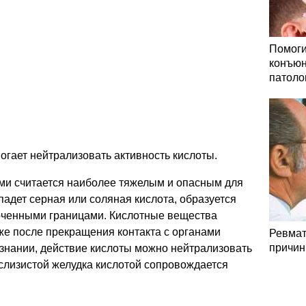
Помоги
конъюн
патоло
гает нейтрализовать активность кислоты.
ами считается наиболее тяжелым и опасным для
падет серная или соляная кислота, образуется
ерченными границами. Кислотные вещества
же после прекращения контакта с органами
Ревмат
причин
знании, действие кислоты можно нейтрализовать
слизистой желудка кислотой сопровождается