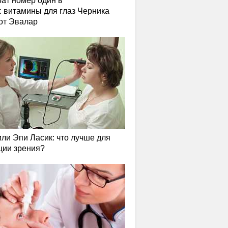
ат номер один в
: витамины для глаз Черника
от Эвалар
или Эпи Ласик: что лучше для
ции зрения?