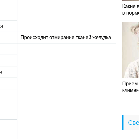
Какие 
в норм
ия
Происходит отмирание тканей желудка
и
Прием 
климак
Све