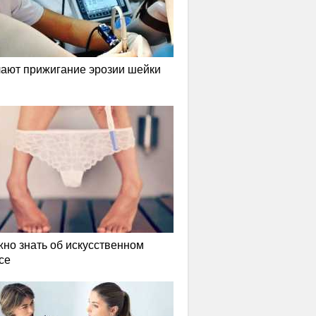
лают прижигание эрозии шейки
жно знать об искусственном
се