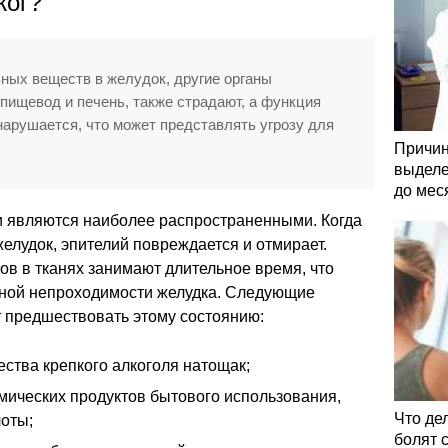
жог?
ных веществ в желудок, другие органы
 пищевод и печень, также страдают, а функция
нарушается, что может представлять угрозу для
Причин
выделе
до мес
и являются наиболее распространенными. Когда
елудок, эпителий повреждается и отмирает.
в в тканях занимают длительное время, что
лной непроходимости желудка. Следующие
 предшествовать этому состоянию:
ства крепкого алкоголя натощак;
мических продуктов бытового использования,
Что де
оты;
болят 