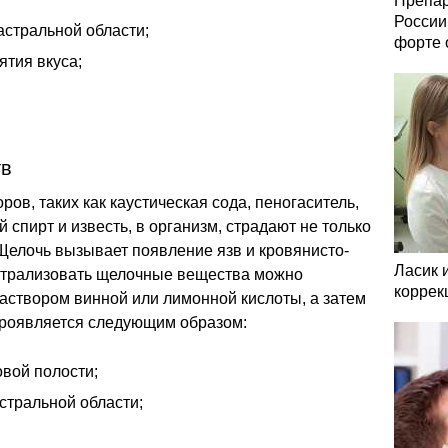
Препар
России
астральной области;
форте 
ятия вкуса;
тв
ов, таких как каустическая сода, пеногаситель,
спирт и известь, в организм, страдают не только
 Щелочь вызывает появление язв и кровянисто-
Ласик 
ейтрализовать щелочные вещества можно
коррек
створом винной или лимонной кислоты, а затем
 проявляется следующим образом:
овой полости;
стральной области;