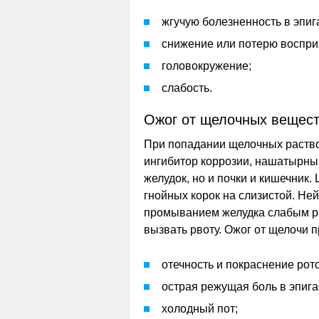
жгучую болезненность в эпиг
снижение или потерю воспри
головокружение;
слабость.
Ожог от щелочных вещес
При попадании щелочных раствор
ингибитор коррозии, нашатырный 
желудок, но и почки и кишечник.
гнойных корок на слизистой. Н
промыванием желудка слабым ра
вызвать рвоту. Ожог от щелочи
отечность и покраснение рот
острая режущая боль в эпига
холодный пот;