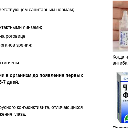
тветствующем санитарным нормам;
нтактными линзами;
на роговице;
рганов зрения;
Когда 
 гигиены.
антиба
и в организм до появления первых
-7 дней.
русного конъюнктивита, отличающихся
жения глаза.