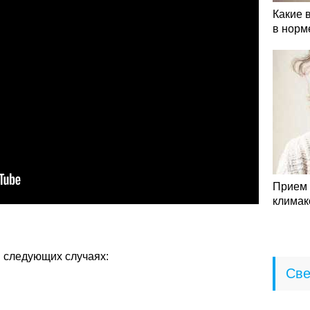
Какие 
в норм
Прием 
климак
в следующих случаях:
Све