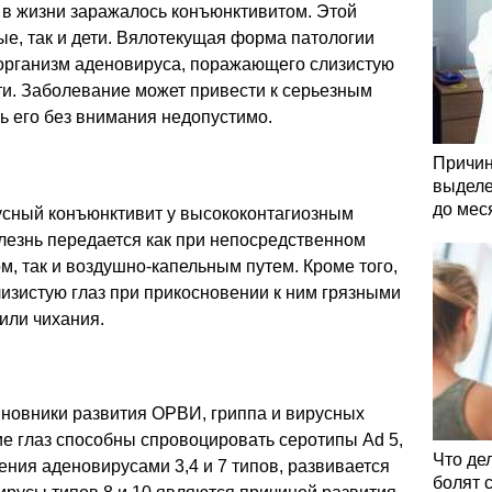
 в жизни заражалось конъюнктивитом. Этой
е, так и дети. Вялотекущая форма патологии
 организм аденовируса, поражающего слизистую
ти. Заболевание может привести к серьезным
ь его без внимания недопустимо.
Причин
выделе
до мес
сный конъюнктивит у высококонтагиозным
олезнь передается как при непосредственном
м, так и воздушно-капельным путем. Кроме того,
лизистую глаз при прикосновении к ним грязными
или чихания.
новники развития ОРВИ, гриппа и вирусных
е глаз способны спровоцировать серотипы Ad 5,
Что де
ажения аденовирусами 3,4 и 7 типов, развивается
болят 