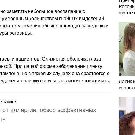
Препар
России
о заметить небольшое воспаление с
форте 
и умеренным количеством гнойных выделений.
рамотном лечении обычно проходит за неделю и
туры роговицы.
верти пациентов. Слизистая оболочка глаза
енкой. При легкой форме заболевания пленку
тампона, но в тяжелых случаях она срастается с
 удаления пленки сосуды глаз могут кровоточить.
Ласик 
коррек
е также:
 от аллергии, обзор эффективных
тв