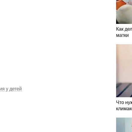
Как де
матки
ия у детей
Что ну
климак