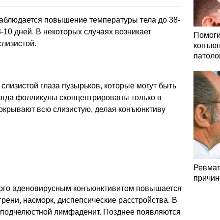
аблюдается повышение температуры тела до 38-
-10 дней. В некоторых случаях возникает
Помоги
слизистой.
конъюн
патоло
лизистой глаза пузырьков, которые могут быть
ногда фолликулы сконцентрированы только в
 покрывают всю слизистую, делая конъюнктиву
Ревмат
причин
ного аденовирусным конъюнктивитом повышается
грени, насморк, диспепсические расстройства. В
 подчелюстной лимфаденит. Позднее появляются