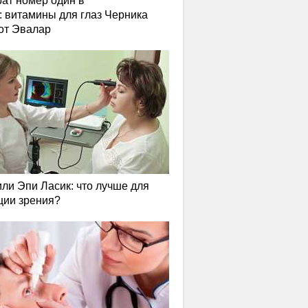
ат номер один в
: витамины для глаз Черника
от Эвалар
или Эпи Ласик: что лучше для
ции зрения?