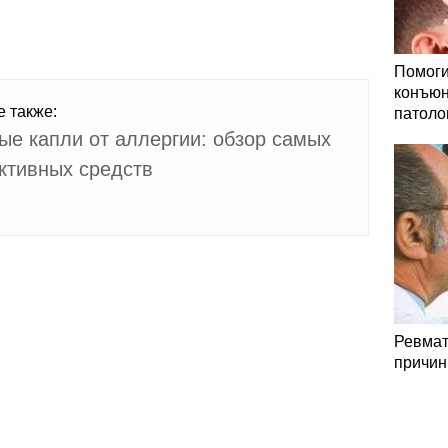
Помоги
конъюн
е также:
патоло
ые капли от аллергии: обзор самых
тивных средств
Ревмат
причин