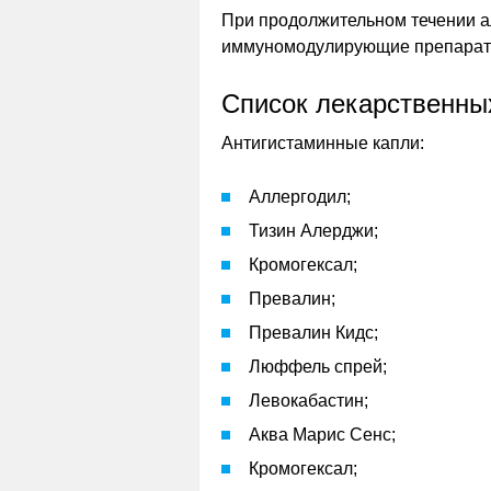
При продолжительном течении а
иммуномодулирующие препараты
Список лекарственны
Антигистаминные капли:
Аллергодил;
Тизин Алерджи;
Кромогексал;
Превалин;
Превалин Кидс;
Люффель спрей;
Левокабастин;
Аква Марис Сенс;
Кромогексал;