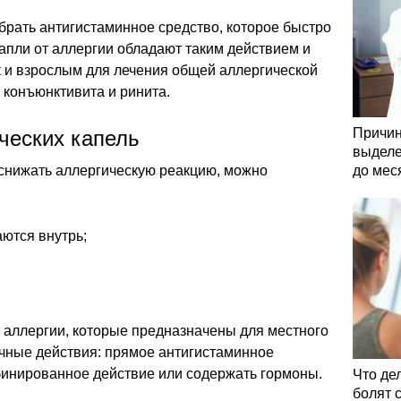
брать антигистаминное средство, которое быстро
апли от аллергии обладают таким действием и
ак и взрослым для лечения общей аллергической
 конъюнктивита и ринита.
Причин
ческих капель
выделе
 снижать аллергическую реакцию, можно
до мес
ются внутрь;
т аллергии, которые предназначены для местного
ичные действия: прямое антигистаминное
бинированное действие или содержать гормоны.
Что де
болят 