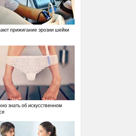
лают прижигание эрозии шейки
жно знать об искусственном
се