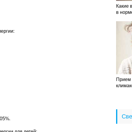
Какие 
в норм
ергии:
Прием 
климак
Све
.05%.
ергии для детей: