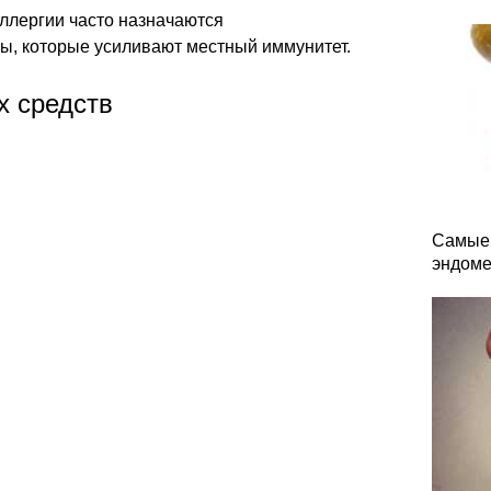
ллергии часто назначаются
, которые усиливают местный иммунитет.
х средств
Самые 
эндоме