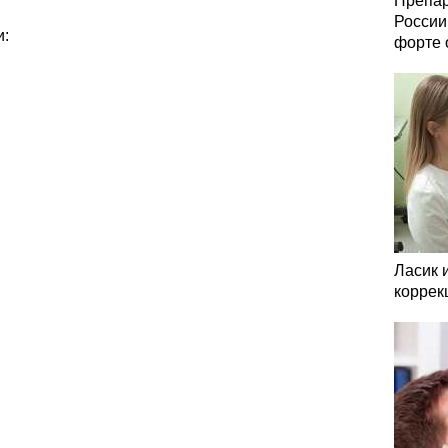
Препар
России
и:
форте 
Ласик 
коррек