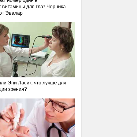
ат номер один в
: витамины для глаз Черника
от Эвалар
или Эпи Ласик: что лучше для
ции зрения?