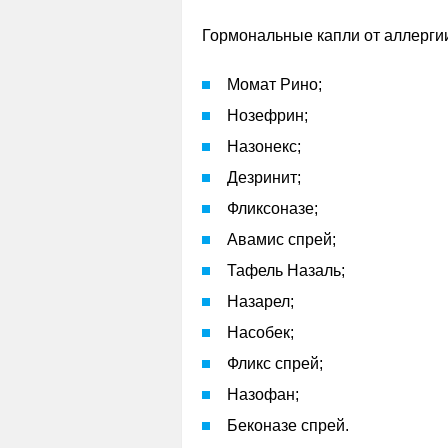
Гормональные капли от аллерги
Момат Рино;
Нозефрин;
Назонекс;
Дезринит;
Фликсоназе;
Авамис спрей;
Тафель Назаль;
Назарел;
Насобек;
Фликс спрей;
Назофан;
Беконазе спрей.