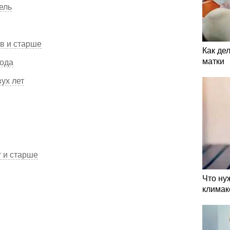
ель
ов и старше
Как де
матки
года
вух лет
т и старше
Что ну
климак