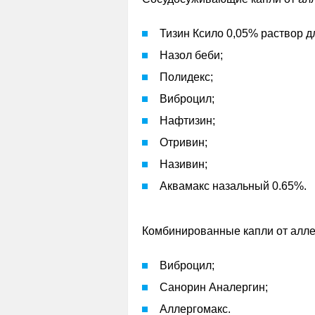
Тизин Ксило 0,05% раствор для
Назол беби;
Полидекс;
Виброцил;
Нафтизин;
Отривин;
Називин;
Аквамакс назальный 0.65%.
Комбинированные капли от алле
Виброцил;
Санорин Аналергин;
Аллергомакс.