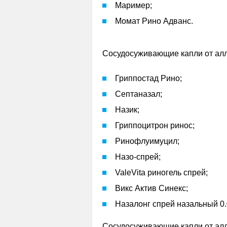
Маример;
Момат Рино Адванс.
Сосудосуживающие капли от алл
Гриппостад Рино;
Септаназал;
Назик;
Гриппоцитрон ринос;
Ринофлуимуцил;
Назо-спрей;
ValeVita риногель спрей;
Викс Актив Синекс;
Назалонг спрей назальный 0
Сосудосуживающие капли от алл