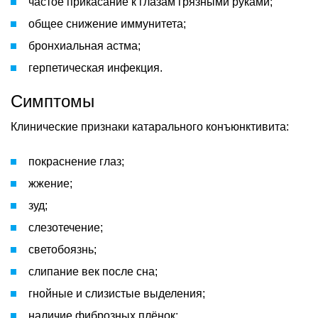
частое прикасание к глазам грязными руками;
общее снижение иммунитета;
бронхиальная астма;
герпетическая инфекция.
Симптомы
Клинические признаки катарального конъюнктивита:
покраснение глаз;
жжение;
зуд;
слезотечение;
светобоязнь;
слипание век после сна;
гнойные и слизистые выделения;
наличие фиброзных плёнок;