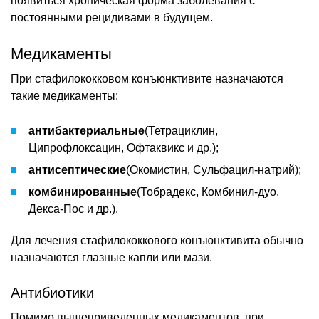
появиться хроническая форма заболевания с
постоянными рецидивами в будущем.
Медикаменты
При стафилококковом конъюнктивите назначаются
такие медикаменты:
антибактериальные
(Тетрациклин,
Ципрофлоксацин, Офтаквикс и др.);
антисептические
(Окомистин, Сульфацил-натрий);
комбинированные
(Тобрадекс, Комбинил-дуо,
Декса-Пос и др.).
Для лечения стафилококкового конъюнктивита обычно
назначаются глазные капли или мази.
Антибиотики
Помимо вышеприведенных медикаментов, при