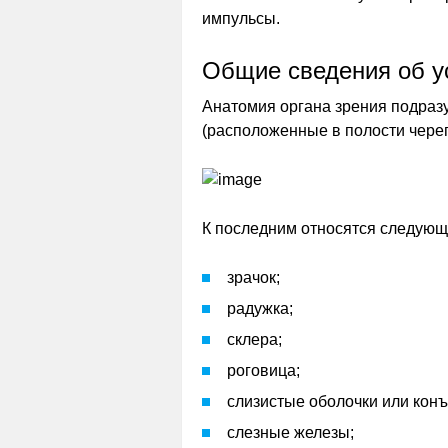
импульсы.
Общие сведения об ус
Анатомия органа зрения подразу
(расположенные в полости чере
К последним относятся следующи
зрачок;
радужка;
склера;
роговица;
слизистые оболочки или кон
слезные железы;