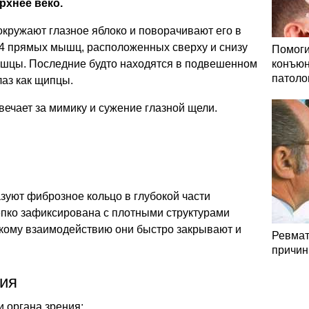
хнее веко.
 окружают глазное яблоко и поворачивают его в
 4 прямых мышц, расположенных сверху и снизу
Помоги
ышцы. Последние будто находятся в подвешенном
конъюн
патоло
лаз как щипцы.
вечает за мимику и сужение глазной щели.
уют фиброзное кольцо в глубокой части
епко зафиксирована с плотными структурами
акому взаимодействию они быстро закрывают и
Ревмат
причин
ния
 органа зрения: