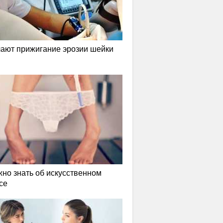
лают прижигание эрозии шейки
жно знать об искусственном
се