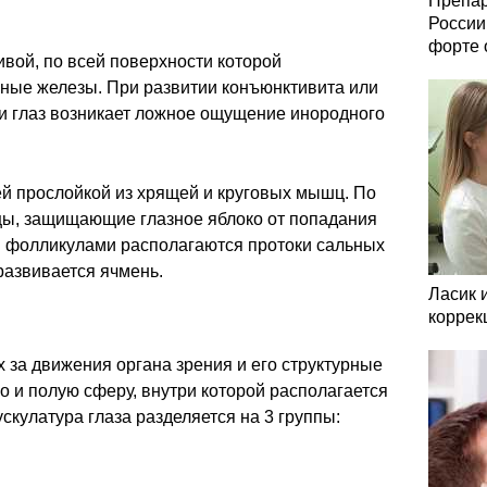
Препар
России
форте 
вой, по всей поверхности которой
ные железы. При развитии конъюнктивита или
и глаз возникает ложное ощущение инородного
ей прослойкой из хрящей и круговых мышц. По
цы, защищающие глазное яблоко от попадания
и фолликулами располагаются протоки сальных
развивается ячмень.
Ласик 
коррек
за движения органа зрения и его структурные
о и полую сферу, внутри которой располагается
скулатура глаза разделяется на 3 группы: