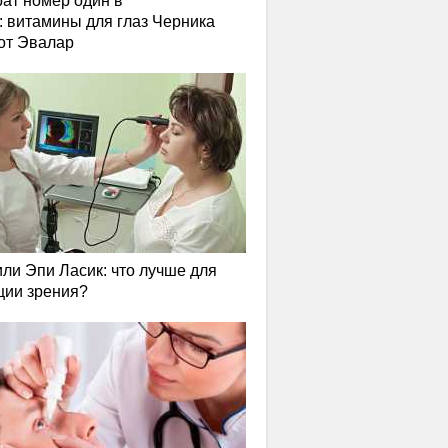
ат номер один в
: витамины для глаз Черника
от Эвалар
или Эпи Ласик: что лучше для
ции зрения?