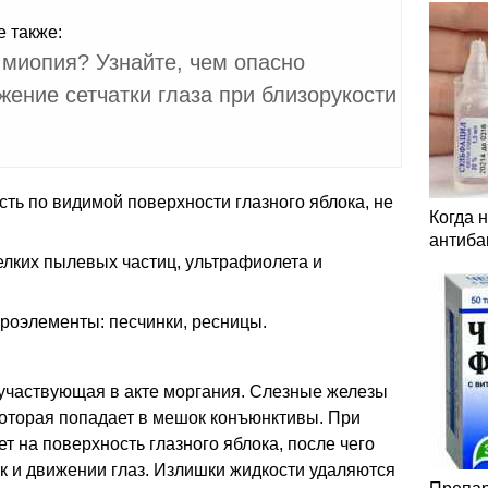
е также:
 миопия? Узнайте, чем опасно
жение сетчатки глаза при близорукости
ть по видимой поверхности глазного яблока, не
Когда 
антиба
елких пылевых частиц, ультрафиолета и
роэлементы: песчинки, ресницы.
 участвующая в акте моргания. Слезные железы
которая попадает в мешок конъюнктивы. При
 на поверхность глазного яблока, после чего
к и движении глаз. Излишки жидкости удаляются