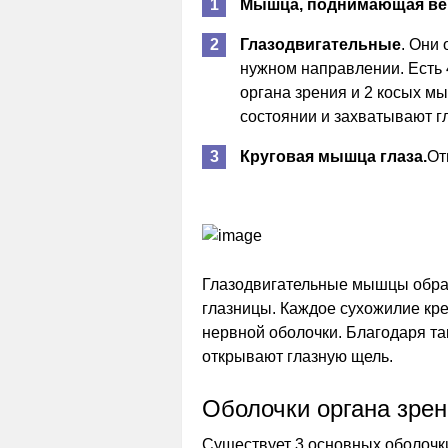
Мышца, поднимающая вер
Глазодвигательные
. Они
нужном направлении. Есть
органа зрения и 2 косых м
состоянии и захватывают г
Круговая мышца глаза.
От
Глазодвигательные мышцы образ
глазницы. Каждое сухожилие кр
нервной оболочки. Благодаря т
открывают глазную щель.
Оболочки органа зре
Существует 3 основных оболочки