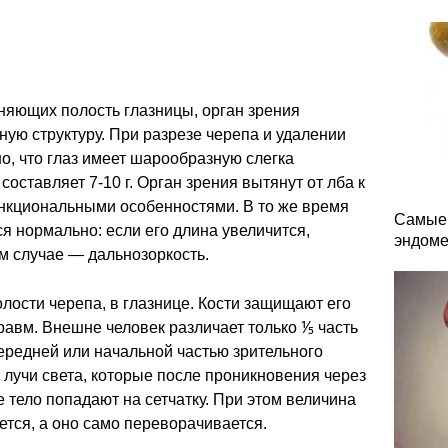
лняющих полость глазницы, орган зрения
ую структуру. При разрезе черепа и удалении
о, что глаз имеет шарообразную слегка
оставляет 7-10 г. Орган зрения вытянут от лба к
ункциональными особенностями. В то же время
Самые 
я нормально: если его длина увеличится,
эндоме
м случае — дальнозоркость.
олости черепа, в глазнице. Кости защищают его
травм. Внешне человек различает только ⅕ часть
передней или начальной частью зрительного
 лучи света, которые после проникновения через
е тело попадают на сетчатку. При этом величина
тся, а оно само переворачивается.