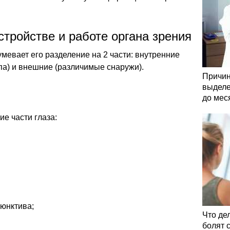
тройстве и работе органа зрения
мевает его разделение на 2 части: внутренние
па) и внешние (различимые снаружи).
Причин
выделе
до мес
е части глаза:
ъюнктива;
Что де
болят 