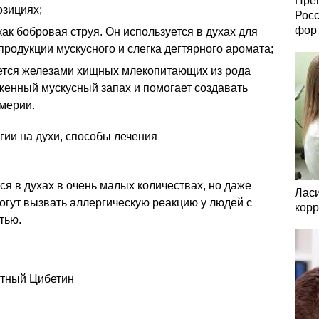
Преп
зициях;
Росс
фор
ак бобровая струя. Он используется в духах для
продукции мускусного и слегка дегтярного аромата;
ется железами хищных млекопитающих из рода
женный мускусный запах и помогает создавать
мерии.
я в духах в очень малых количествах, но даже
Ласи
огут вызвать аллергическую реакцию у людей с
корр
тью.
отный Цибетин