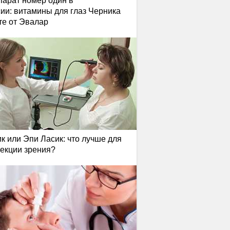
арат номер один в
ии: витамины для глаз Черника
те от Эвалар
к или Эпи Ласик: что лучше для
екции зрения?