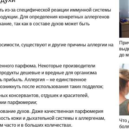
ать из-за специфической реакции иммунной системы
дукции. Для определения конкретных аллергенов
ание, так как в составе духов может быть
При
симости, существуют и другие причины аллергии на
выде
до 
енного парфюма. Некоторые производители
 продукты дешевые и вредные для организма
ь прибыль. Аллергия – не единственное
озникнуть после использования таких подделок;
ых консервантов, отдушек и красителей,
ении парфюмерии;
зование духов. Даже качественная парфюмерия
ость кожи и дыхательной системы к аллергенам,
Что 
м часто и в больших количествах.
боля