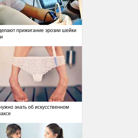
делают прижигание эрозии шейки
ки
нужно знать об искусственном
максе