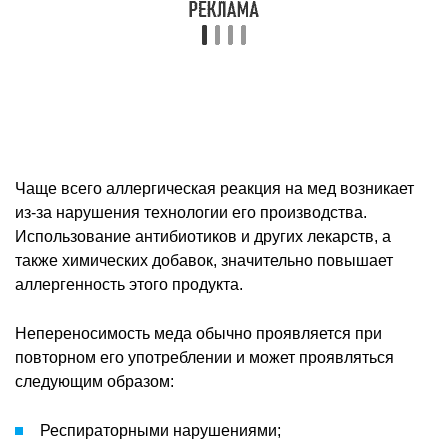
Непереносимость меда обычно проявляется при
повторном его употреблении и может проявляться
следующим образом:
Респираторными нарушениями;
Кожными признаками;
Симптомами поражения органов ЖКТ.
Кожная реакция может возникать не только при
употреблении меда внутрь, но и при контакте кожи с
этим продуктом.
Аллергия на пыль
Возникновение проблем с функционированием
иммунной системы обусловлено наличием различных
веществ в пыли, таких как частички эпидермиса,
протеин слюны животных, остатки от насекомых,