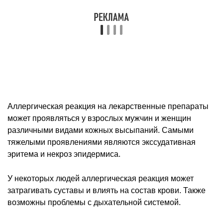
эритема и некроз эпидермиса.
У некоторых людей аллергическая реакция может
затрагивать суставы и влиять на состав крови. Также
возможны проблемы с дыхательной системой.
Аллергия на мед
Непереносимость правильно приготовленного и
собранного натурального меда встречается крайне
редко. И виновником аллергии в этом случае
становится пыльца растений, использованная пчелами
для создания сладкого продукта.
Часто бывает так, что у взрослых и детей возникает
аллергическая реакция только на определенный вид
меда, а другие его сорта не вызывают никаких
проблем. Это связано с растениями, которые растут
рядом с пасекой.