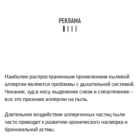
все это признаки аллергии на пыль.
Длительное воздействие аллергенных частиц пыли
часто приводит к развитию хронического насморка и
бронхиальной астмы.
Аллергия на холод
Холодовая аллергия может возникать не только после
пребывания на морозном воздухе или ветре. Часто ее
симптомы проявляются после употребления слишком
охлажденных напитков и продуктов или при контакте
рук с холодной водой. В большинстве случаев при
холодовой аллергии поражается кожа, также могут
возникать проблемы с дыхательной системой и
конъюнктивит. На коже появляются высыпания,
которые напоминают крапивницу и могут вызывать зуд.