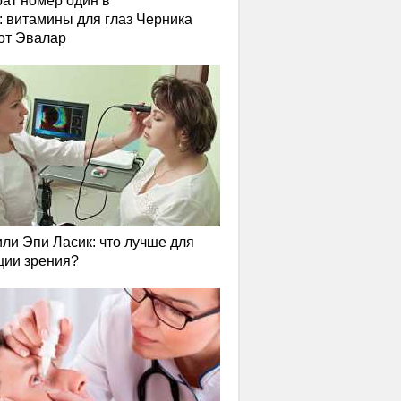
ат номер один в
: витамины для глаз Черника
от Эвалар
или Эпи Ласик: что лучше для
ции зрения?