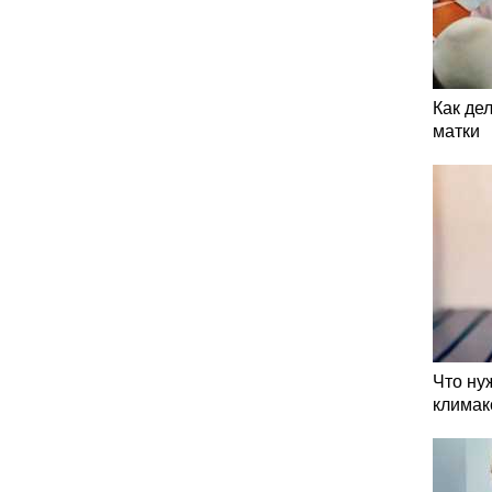
Как де
матки
Что ну
климак