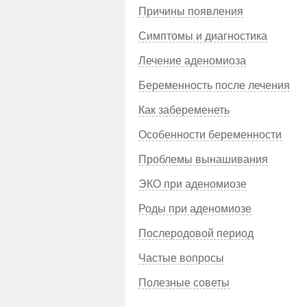
Причины появления
Симптомы и диагностика
Лечение аденомиоза
Беременность после лечения
Как забеременеть
Особенности беременности
Проблемы вынашивания
ЭКО при аденомиозе
Роды при аденомиозе
Послеродовой период
Частые вопросы
Полезные советы