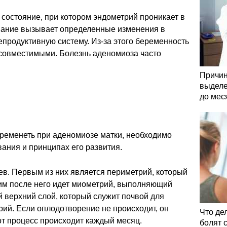
 состояние, при котором эндометрий проникает в
евание вызывает определенные изменения в
епродуктивную систему. Из-за этого беременность
есовместимыми. Болезнь аденомиоза часто
.
Причин
выделе
до мес
еременеть при аденомиозе матки, необходимо
вания и принципах его развития.
оев. Первым из них является периметрий, который
им после него идет миометрий, выполняющий
 верхний слой, который служит почвой для
рий. Если оплодотворение не происходит, он
Что де
от процесс происходит каждый месяц.
болят 