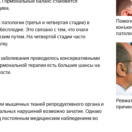
. Гормональный баланс становится
дива.
Помоги
атологии (третья и четвертая стадии) в
конъюн
есплодие. Это связано с тем, что очаги
патоло
ким путем. На четвертой стадии часто
тку.
х заболевания проводилось консервативными
гормональной терапии есть большие шансы на
ости.
Ревмат
и мышечных тканей репродуктивного органа и
причин
нальных нарушений возможно зачатие. Однако
д постоянным медицинским наблюдением во