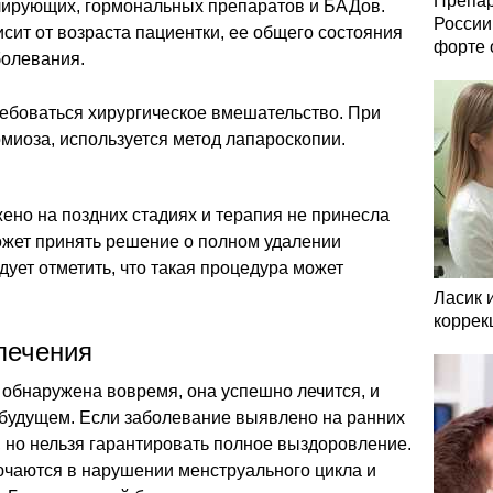
Препар
лирующих, гормональных препаратов и БАДов.
России
исит от возраста пациентки, ее общего состояния
форте 
болевания.
ребоваться хирургическое вмешательство. При
омиоза, используется метод лапароскопии.
ено на поздних стадиях и терапия не принесла
ожет принять решение о полном удалении
дует отметить, что такая процедура может
Ласик 
коррек
лечения
а обнаружена вовремя, она успешно лечится, и
будущем. Если заболевание выявлено на ранних
, но нельзя гарантировать полное выздоровление.
ючаются в нарушении менструального цикла и