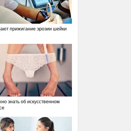
лают прижигание эрозии шейки
жно знать об искусственном
се