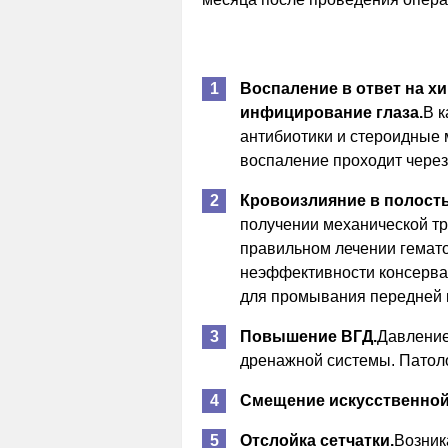
Воспаление в ответ на х
инфицирование глаза.
В к
антибиотики и стероидные 
воспаление проходит через 
Кровоизлияние в полост
получении механической т
правильном лечении гемато
неэффективности консерва
для промывания передней 
Повышение ВГД.
Давление
дренажной системы. Патол
Смещение искусственной
Отслойка сетчатки.
Возник