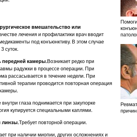
Помоги
ирургическое вмешательство или
конъюн
ачестве лечения и профилактики врач вводит
патоло
медикаменты под конъюнктиву. В этом случае
3 суток.
ь передней камеры.
Возникает редко при
равмы радужки в процессе операции. При
ма рассасывается в течение недели. При
тивной терапии проводится повторная операция
камеры.
 внутри глаза поднимается при закупорке
Ревмат
огия купируется специальными каплями.
причин
 линзы.
Требует повторной операции.
ает при наличии миопии, других осложнениях и