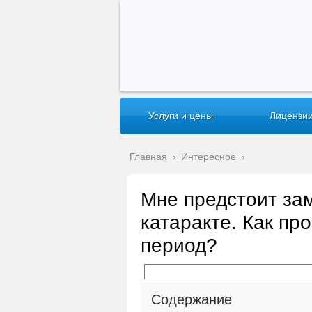
Услуги и цены
Лицензии
Главная
›
Интересное
›
Мне предстоит зам
катаракте. Как п
период?
Содержание