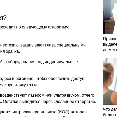
ия?
роходит по следующему алгоритму:
Причин
выделе
анестезию, закапывают глаза специальными
до мес
ия зрачка.
ойка оборудования под индивидуальные
адрез в роговице, чтобы обеспечить доступ
у хрусталику глаза.
воздействуют лазером или ультразвуком, отчего
. Остатки выводятся через сделанное отверстие.
Что де
ается интраокулярная линза (ИОЛ), которая
болят 