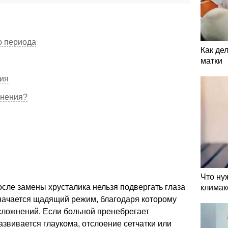
о периода
Как де
матки
ния
жнения?
Что ну
сле замены хрусталика нельзя подвергать глаза
климак
ачается щадящий режим, благодаря которому
осложнений. Если больной пренебрегает
звивается глаукома, отслоение сетчатки или