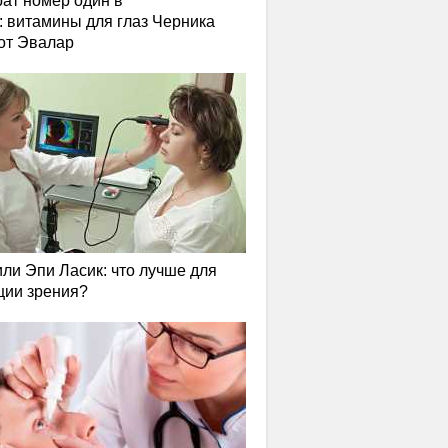
ат номер один в
: витамины для глаз Черника
от Эвалар
или Эпи Ласик: что лучше для
ции зрения?