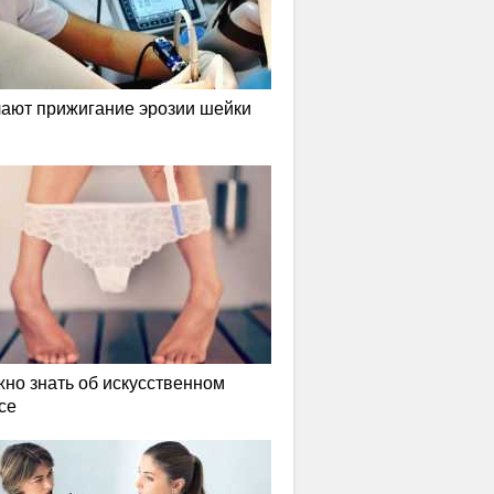
лают прижигание эрозии шейки
жно знать об искусственном
се