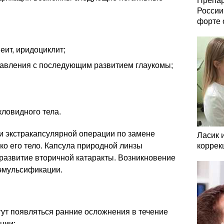
Препар
России
форте 
еит, иридоциклит;
авления с последующим развитием глаукомы;
кловидного тела.
и экстракапсулярной операции по замене
Ласик 
ько его тело. Капсула природной линзы
коррек
развитие вторичной катаракты. Возникновение
эмульсификации.
ут появляться ранние осложнения в течение
ции: