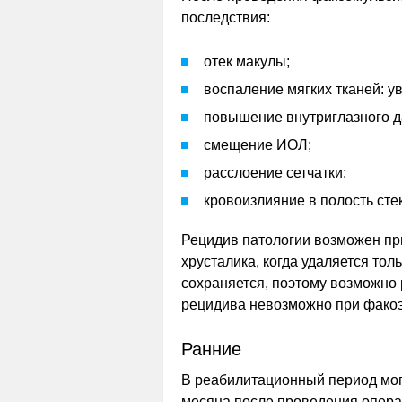
последствия:
отек макулы;
воспаление мягких тканей: ув
повышение внутриглазного д
смещение ИОЛ;
расслоение сетчатки;
кровоизлияние в полость сте
Рецидив патологии возможен пр
хрусталика, когда удаляется тол
сохраняется, поэтому возможно 
рецидива невозможно при фако
Ранние
В реабилитационный период мог
месяца после проведения опера