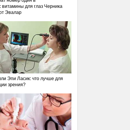
ат номер один в
: витамины для глаз Черника
от Эвалар
или Эпи Ласик: что лучше для
ции зрения?