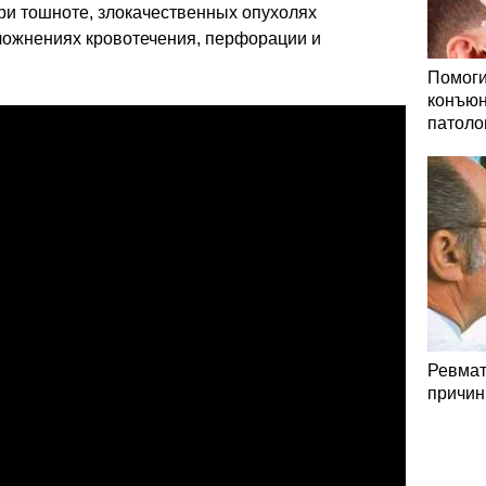
и тошноте, злокачественных опухолях
сложнениях кровотечения, перфорации и
Помоги
конъюн
патоло
Ревмат
причин