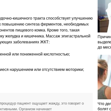
удочно-кишечного тракта способствует улучшению
 к повышению синтеза ферментов, необходимых
нентов пищевого комка. Кроме того, такая
ку желудка и кишечника. Массаж эпигастральной
Причин
дующих заболеваниях ЖКТ:
выделе
до мес
шенной или пониженной кислотностью;
еся нарушением или отсутствием моторики;
процедур пациент ощущает жажду, это говорит о
Что де
ективными. Организм начинает
болят 