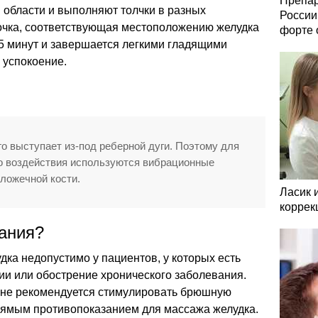
Препар
 области и выполняют толчки в разных
России
очка, соответствующая местоположению желудка
форте 
 5 минут и завершается легкими гладящими
 успокоение.
о выступает из-под реберной дуги. Поэтому для
о воздействия используются вибрационные
ложечной кости.
Ласик 
коррек
зания?
дка недопустимо у пациентов, у которых есть
ии или обострение хронического заболевания.
е не рекомендуется стимулировать брюшную
прямым противопоказанием для массажа желудка.