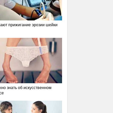
лают прижигание эрозии шейки
жно знать об искусственном
се