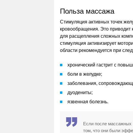
Польза массажа
Стимуляция активных точек жел
кровообращения. Это приводит
для расщепления сложных компо
стимуляция активизирует мотори
области рекомендуется при сле
хронический гастрит с повы
боли в желудке;
заболевания, сопровождающи
дуодениты;
язвенная болезнь.
Если после массажных 
том, что они были эфф