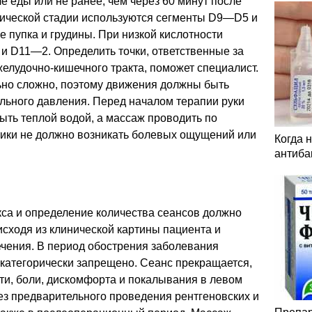
е еды или не ранее, чем через 60 минут после
нической стадии используются сегменты D9—D5 и
е пупка и грудины. При низкой кислотности
и D11—2. Определить точки, ответственные за
елудочно-кишечного тракта, поможет специалист.
ьно сложно, поэтому движения должны быть
льного давления. Перед началом терапии руки
ыть теплой водой, а массаж проводить по
тики не должно возникать болевых ощущений или
Когда 
антиба
са и определение количества сеансов должно
исходя из клинической картины пациента и
ечения. В период обострения заболевания
категорически запрещено. Сеанс прекращается,
ти, боли, дискомфорта и покалывания в левом
ез предварительного проведения рентгеновских и