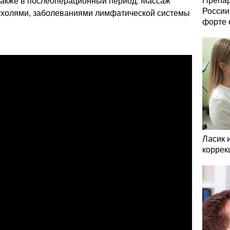
Препар
также в послеоперационный период. Массаж
России
ухолями, заболеваниями лимфатической системы
форте 
Ласик 
коррек