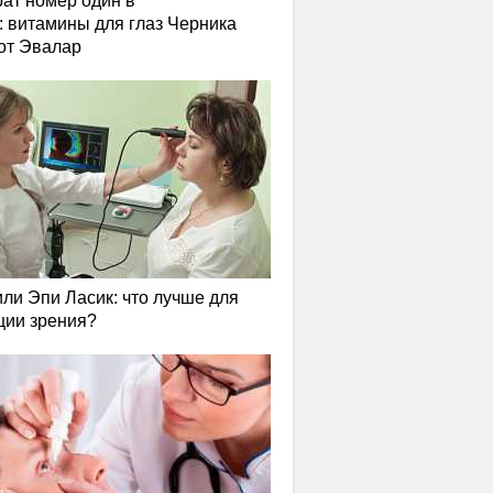
ат номер один в
: витамины для глаз Черника
от Эвалар
или Эпи Ласик: что лучше для
ции зрения?