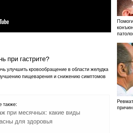
Помоги
конъюн
патоло
ь при гастрите?
очь улучшить кровообращение в области желудка
 улучшению пищеварения и снижению симптомов
Ревмат
е также:
причин
ж при месячных: какие виды
асны для здоровья