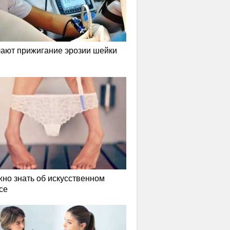
лают прижигание эрозии шейки
жно знать об искусственном
се