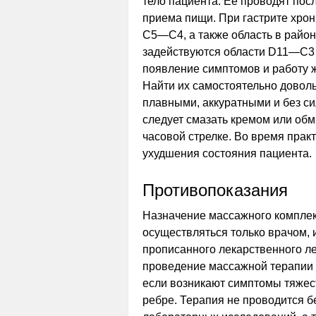
тело пациента. Ее проводят посл
приема пищи. При гастрите хро
C5—C4, а также область в район
задействуются области D11—C3 
появление симптомов и работу ж
Найти их самостоятельно довол
плавными, аккуратными и без си
следует смазать кремом или обм
часовой стрелке. Во время прак
ухудшения состояния пациента.
Противопоказания
Назначение массажного комплек
осуществляться только врачом, 
прописанного лекарственного л
проведение массажной терапии 
если возникают симптомы тяжес
ребре. Терапия не проводится б