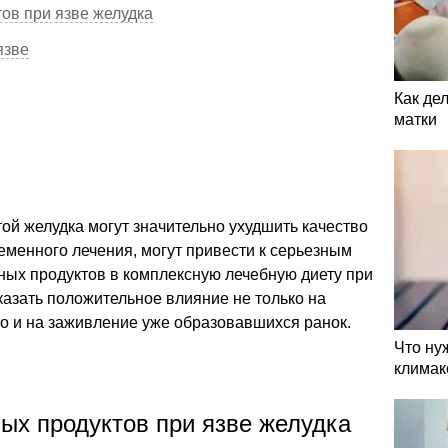
ов при язве желудка
язве
Как де
матки
й желудка могут значительно ухудшить качество
ременного лечения, могут привести к серьезным
ых продуктов в комплексную лечебную диету при
оказать положительное влияние не только на
но и на заживление уже образовавшихся ранок.
Что ну
климак
ых продуктов при язве желудка