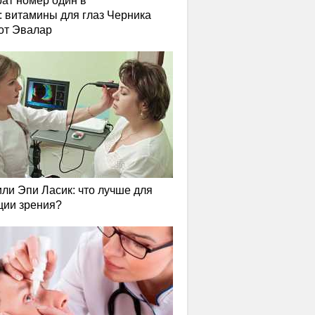
ат номер один в
: витамины для глаз Черника
от Эвалар
или Эпи Ласик: что лучше для
ции зрения?