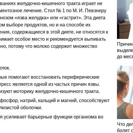
ваниях желудочно-кишечного тракта играет не
ентозное лечение. Стол № 1 по М. И. Певзнеру
нозом «язва желудка» или «гастрит». Эта диета
ом выборе продуктов, но и на способе их
ния, содержащиеся в этой диете, не относятся к
нимает особое место и рекомендуется выпивать
Причин
йно, потому что молоко содержит множество
выделе
до мес
лок.
орые помогают восстановить периферические
тресс является одной из частых причин язвы.
изуют моторику желудочно-кишечного тракта.
 фосфор, натрий, кальций и магний, способствуют
изистой оболочки.
ая усиливает барьерные функции организма во
Что де
болят 