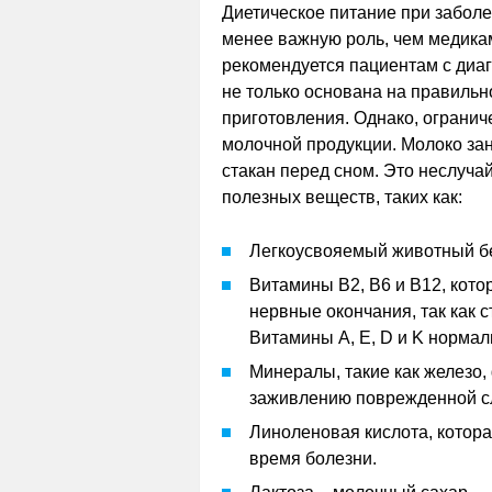
Диетическое питание при заболе
менее важную роль, чем медикам
рекомендуется пациентам с диаг
не только основана на правильн
приготовления. Однако, ограниче
молочной продукции. Молоко за
стакан перед сном. Это неслуча
полезных веществ, таких как:
Легкоусвояемый животный бе
Витамины B2, В6 и B12, кот
нервные окончания, так как с
Витамины A, E, D и K нормал
Минералы, такие как железо,
заживлению поврежденной сл
Линоленовая кислота, котор
время болезни.