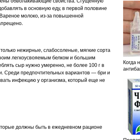
анены обволакивающие свойства. Сгущенную
добавлять в основную еду, в первой половине
. Вареное молоко, из-за повышенной
апрещено.
 только нежирные, слабосоленые, мягкие сорта
 своим легкоусвояемым белком и большим
Когда 
блять сыр нужно умеренно, не более 100 г в
антиба
ии. Среди предпочтительных вариантов — бри и
вать инфекцию у организма, который еще не
оторые должны быть в ежедневном рационе