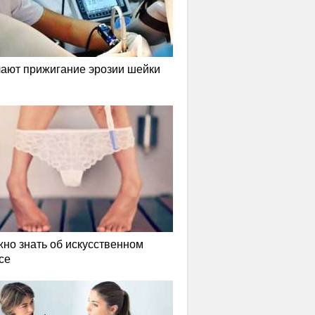
лают прижигание эрозии шейки
жно знать об искусственном
се