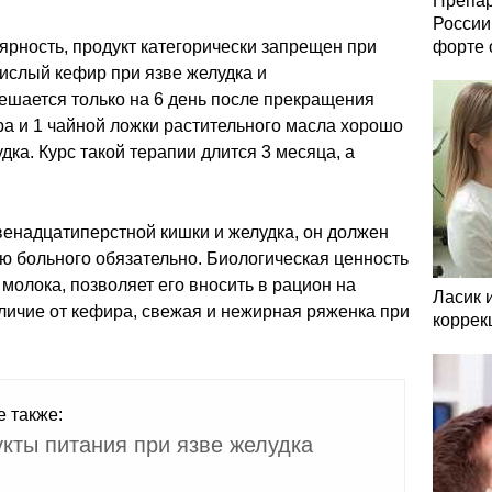
Препар
России
ярность, продукт категорически запрещен при
форте 
ислый кефир при язве желудка и
ешается только на 6 день после прекращения
ра и 1 чайной ложки растительного масла хорошо
ка. Курс такой терапии длится 3 месяца, а
двенадцатиперстной кишки и желудка, он должен
ю больного обязательно. Биологическая ценность
молока, позволяет его вносить в рацион на
Ласик 
личие от кефира, свежая и нежирная ряженка при
коррек
е также:
кты питания при язве желудка