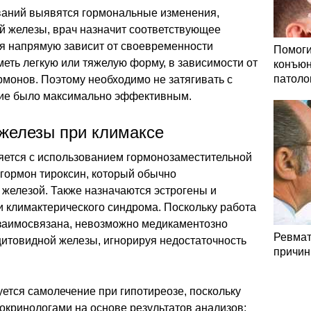
ований выявятся гормональные изменения,
й железы, врач назначит соответствующее
я напрямую зависит от своевременности
Помоги
еть легкую или тяжелую форму, в зависимости от
конъюн
патоло
монов. Поэтому необходимо не затягивать с
ние было максимально эффективным.
железы при климаксе
яется с использованием гормонозаместительной
 гормон тироксин, который обычно
железой. Также назначаются эстрогены и
ии климактерического синдрома. Поскольку работа
заимосвязана, невозможно медикаментозно
Ревмат
итовидной железы, игнорируя недостаточность
причин
ется самолечение при гипотиреозе, поскольку
окринологами на основе результатов анализов: