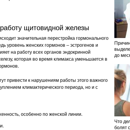
 работу щитовидной железы
исходит значительная перестройка гормонального
Причин
дь уровень женских гормонов – эстрогенов и
выделе
лияет на работу всех органов эндокринной
до мес
елезу, которая во время климакса уменьшается в
ормонов.
гут привести к нарушениям работы этого важного
туплением климактерического периода, но и с
енность, особенно по женской линии.
Что де
и.
болят 