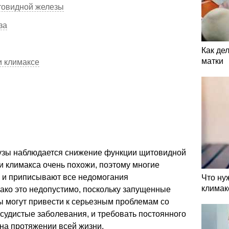
товидной железы
за
Как де
матки
и климаксе
узы наблюдается снижение функции щитовидной
и климакса очень похожи, поэтому многие
 и приписывают все недомогания
Что ну
климак
ако это недопустимо, поскольку запущенные
 могут привести к серьезным проблемам со
судистые заболевания, и требовать постоянного
на протяжении всей жизни.