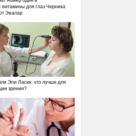
ат номер один в
: витамины для глаз Черника
от Эвалар
или Эпи Ласик: что лучше для
ции зрения?