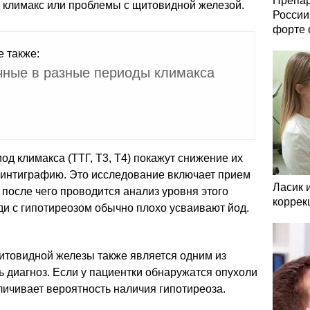
Препар
 климакс или проблемы с щитовидной железой.
России
форте 
е также:
ные в разные периоды климакса
од климакса (ТТГ, Т3, Т4) покажут снижение их
сцинтиграфию. Это исследование включает прием
Ласик 
 после чего проводится анализ уровня этого
коррек
и с гипотиреозом обычно плохо усваивают йод.
итовидной железы также является одним из
 диагноз. Если у пациентки обнаружатся опухоли
еличивает вероятность наличия гипотиреоза.