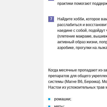
практики помогают поддер
Найдите хобби, которое ва
расслабиться и восстанови
наедине с собой, подойдут 
(плетение макраме, вышивк
активный образ жизни, поп
аэробике, прогулки на лыжах
Когда месячные пропадают из-за
препаратов для общего укрепле
системы (Магне В6, Берокка). М
Настои из успокоительных трав 
ромашки;
мяты;