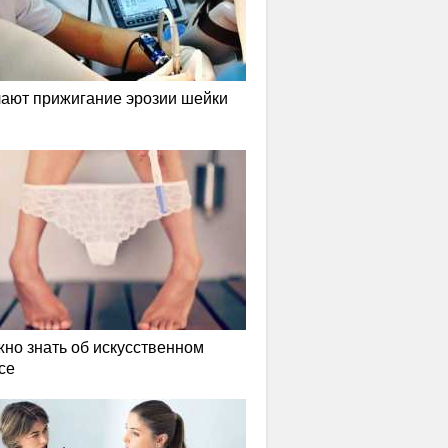
лают прижигание эрозии шейки
жно знать об искусственном
се