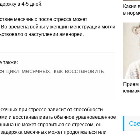
адержку в 4-5 дней.
Какие 
в норм
утствие месячных после стресса может
. Во времена войны у женщин менструации могли
льствовало о наступлении аменореи.
е также:
я цикл месячных: как восстановить
Прием 
климак
сячных при стрессе зависит от способности
ами и восстанавливать обычное уравновешенное
Све
нщина не может справиться со стрессом, он
и задержка месячных может продолжаться или