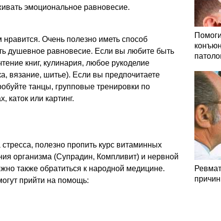
живать эмоциональное равновесие.
Помоги
м нравится. Очень полезно иметь способ
конъюн
ть душевное равновесие. Если вы любите быть
патоло
чтение книг, кулинария, любое рукоделие
а, вязание, шитье). Если вы предпочитаете
робуйте танцы, групповые тренировки по
, каток или картинг.
 стресса, полезно пропить курс витаминных
ния организма (Супрадин, Компливит) и нервной
ожно также обратиться к народной медицине.
Ревмат
причин
могут прийти на помощь: