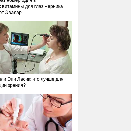
ат номер один в
: витамины для глаз Черника
от Эвалар
или Эпи Ласик: что лучше для
ции зрения?