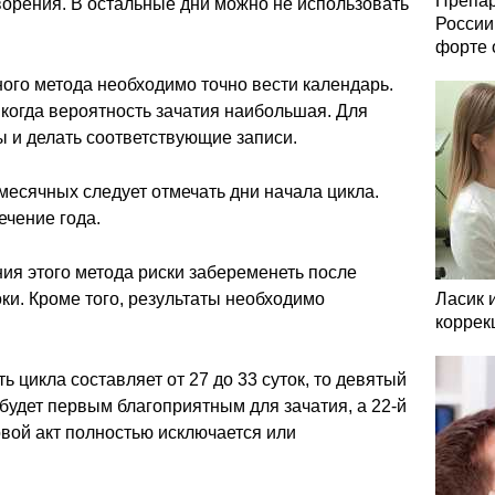
Препар
творения. В остальные дни можно не использовать
России
форте 
ого метода необходимо точно вести календарь.
когда вероятность зачатия наибольшая. Для
ы и делать соответствующие записи.
есячных следует отмечать дни начала цикла.
ечение года.
ия этого метода риски забеременеть после
ки. Кроме того, результаты необходимо
Ласик 
коррек
ь цикла составляет от 27 до 33 суток, то девятый
будет первым благоприятным для зачатия, а 22-й
овой акт полностью исключается или