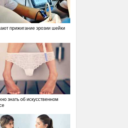
лают прижигание эрозии шейки
жно знать об искусственном
се