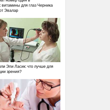
ат номер один в
: витамины для глаз Черника
от Эвалар
или Эпи Ласик: что лучше для
ции зрения?