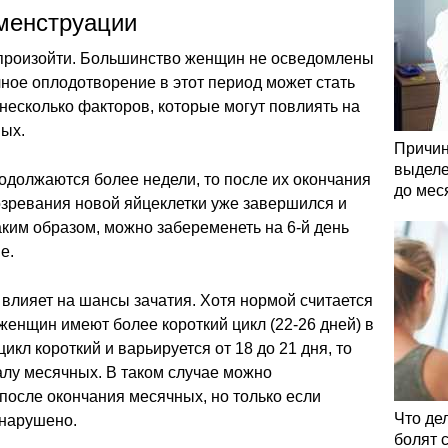
менструации
 произойти. Большинство женщин не осведомлены
чное оплодотворение в этот период может стать
несколько факторов, которые могут повлиять на
ных.
Причин
выделе
одолжаются более недели, то после их окончания
до мес
созревания новой яйцеклетки уже завершился и
аким образом, можно забеременеть на 6-й день
е.
влияет на шансы зачатия. Хотя нормой считается
 женщин имеют более короткий цикл (22-26 дней) в
икл короткий и варьируется от 18 до 21 дня, то
алу месячных. В таком случае можно
после окончания месячных, но только если
Что де
 нарушено.
болят 