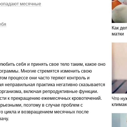
пропадают месячные
ебя
Как де
матки
юбить себя и принять свое тело таким, какое оно
лограммы. Многие стремятся изменить свою
этом процессе они часто теряют контроль и
ая неправильная практика негативно сказывается
 организма, включая репродуктивные функции.
ести к прекращению ежемесячных кровотечений.
Что ну
климак
ерьезными, поэтому в случае проблем с
о цикла и возвращением месячных после
ачу.