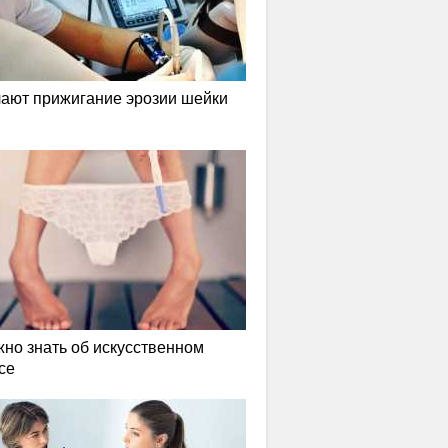
лают прижигание эрозии шейки
жно знать об искусственном
се