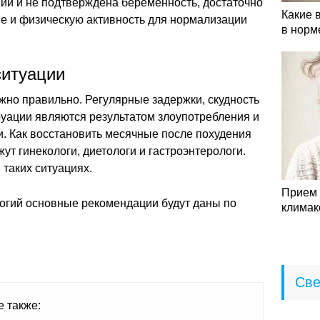
ий и не подтверждена беременность, достаточно
Какие 
ие и физическую активность для нормализации
в норм
ситуации
жно правильно. Регулярные задержки, скудность
уации являются результатом злоупотребления и
. Как восстановить месячные после похудения
жут гинекологи, диетологи и гастроэнтерологи.
 таких ситуациях.
Прием 
логий основные рекомендации будут даны по
климак
Све
е также: