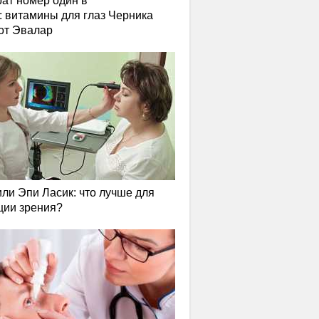
ат номер один в
: витамины для глаз Черника
от Эвалар
или Эпи Ласик: что лучше для
ции зрения?