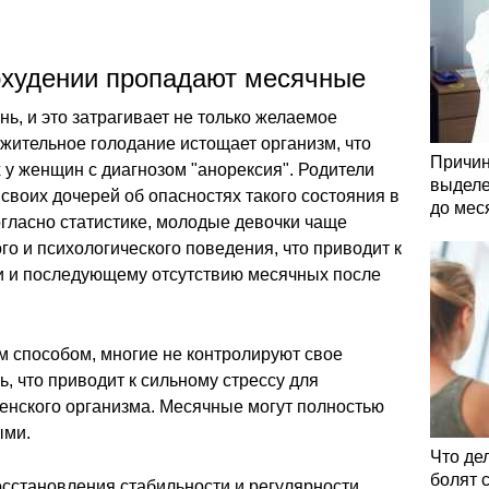
охудении пропадают месячные
ь, и это затрагивает не только желаемое
ительное голодание истощает организм, что
Причин
 у женщин с диагнозом "анорексия". Родители
выделе
воих дочерей об опасностях такого состояния в
до мес
гласно статистике, молодые девочки чаще
го и психологического поведения, что приводит к
и и последующему отсутствию месячных после
м способом, многие не контролируют свое
, что приводит к сильному стрессу для
енского организма. Месячные могут полностью
ыми.
Что де
болят 
осстановления стабильности и регулярности