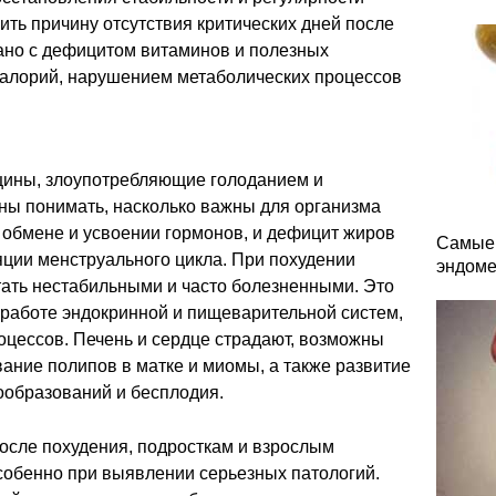
ть причину отсутствия критических дней после
зано с дефицитом витаминов и полезных
калорий, нарушением метаболических процессов
ины, злоупотребляющие голоданием и
ны понимать, насколько важны для организма
 обмене и усвоении гормонов, и дефицит жиров
Самые 
яции менструального цикла. При похудении
эндоме
тать нестабильными и часто болезненными. Это
 работе эндокринной и пищеварительной систем,
оцессов. Печень и сердце страдают, возможны
ание полипов в матке и миомы, а также развитие
ообразований и бесплодия.
осле похудения, подросткам и взрослым
собенно при выявлении серьезных патологий.