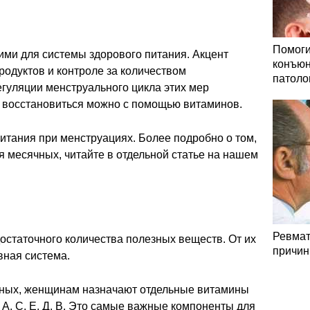
Помоги
ими для системы здорового питания. Акцент
конъюн
родуктов и контроле за количеством
патоло
гуляции менструального цикла этих мер
у восстановиться можно с помощью витаминов.
итания при менструациях. Более подробно о том,
мя месячных, читайте в отдельной статье на нашем
Ревмат
достаточного количества полезных веществ. От их
причин
вная система.
чных, женщинам назначают отдельные витамины
 А, С, Е, Д, В. Это самые важные компоненты для