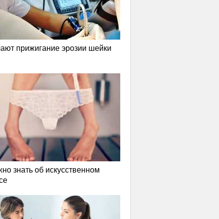
лают прижигание эрозии шейки
жно знать об искусственном
се