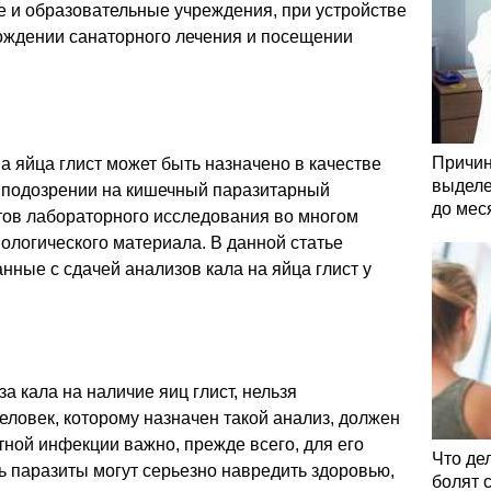
е и образовательные учреждения, при устройстве
хождении санаторного лечения и посещении
Причин
а яйца глист может быть назначено в качестве
выделе
 подозрении на кишечный паразитарный
до мес
тов лабораторного исследования во многом
иологического материала. В данной статье
нные с сдачей анализов кала на яйца глист у
за кала на наличие яиц глист, нельзя
еловек, которому назначен такой анализ, должен
тной инфекции важно, прежде всего, для его
Что де
ь паразиты могут серьезно навредить здоровью,
болят 