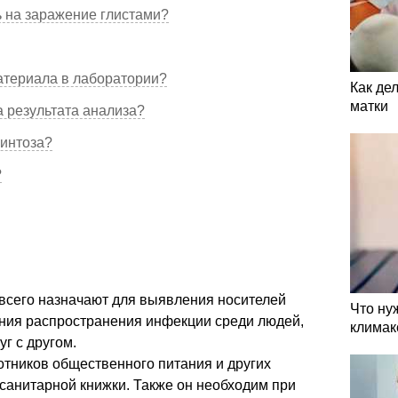
ь на заражение глистами?
атериала в лаборатории?
Как де
матки
 результата анализа?
минтоза?
?
 всего назначают для выявления носителей
Что ну
ния распространения инфекции среди людей,
климак
уг с другом.
отников общественного питания и других
санитарной книжки. Также он необходим при