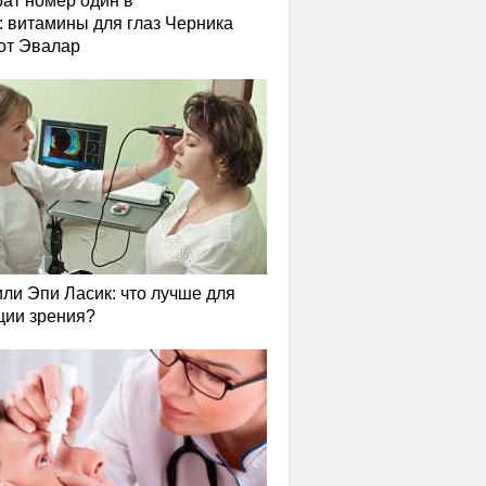
ат номер один в
: витамины для глаз Черника
от Эвалар
или Эпи Ласик: что лучше для
ции зрения?