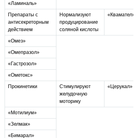
«Ламиналь»
Препараты с
Нормализуют
«Квамател»
антисекреторным
продуцирование
действием
соляной кислоты
«Омез»
«Омепразол»
«Гастрозол»
«Ометокс»
Прокинетики
Стимулируют
«Церукал»
желудочную
моторику
«Мотилиум»
«Зелмак»
«Бимарал»