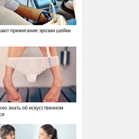
лают прижигание эрозии шейки
жно знать об искусственном
се