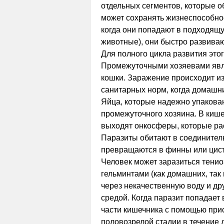
отдельных сегментов, которые 
может сохранять жизнеспособност
когда они попадают в подходящу
животные), они быстро развиваю
Для полного цикла развития это
Промежуточными хозяевами являю
кошки. Заражение происходит и
санитарных норм, когда домашн
Яйца, которые надежно упакован
промежуточного хозяина. В кише
выходят онкосферы, которые рас
Паразиты обитают в соединительн
превращаются в финны или цист
Человек может заразиться тенио
гельминтами (как домашних, так
через некачественную воду и др
средой. Когда паразит попадает 
части кишечника с помощью прис
половозрелой стадии в течение