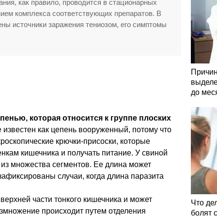
ания, как правило, проводится в стационарных
нием комплекса соответствующих препаратов. В
ены источники заражения тениозом, его симптомы
Причин
выделе
до мес
пенью, которая относится к группе плоских
е известен как цепень вооруженный, потому что
кроскопические крючки-присоски, которые
енкам кишечника и получать питание. У свиной
 из множества сегментов. Ее длина может
 зафиксированы случаи, когда длина паразита
 верхней части тонкого кишечника и может
Что де
азмножение происходит путем отделения
болят 