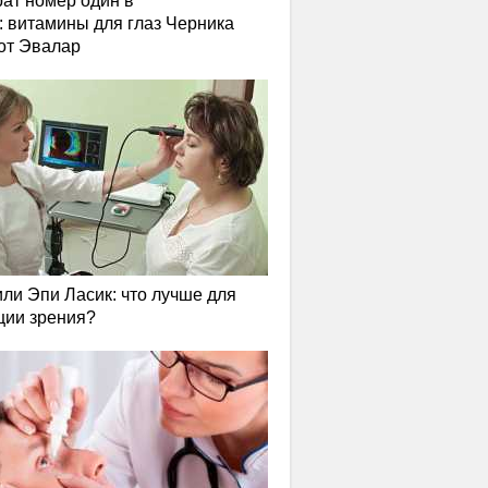
ат номер один в
: витамины для глаз Черника
от Эвалар
или Эпи Ласик: что лучше для
ции зрения?