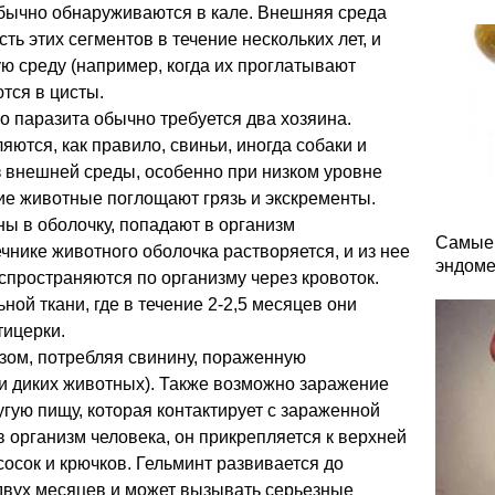
обычно обнаруживаются в кале. Внешняя среда
ь этих сегментов в течение нескольких лет, и
ю среду (например, когда их проглатывают
тся в цисты.
го паразита обычно требуется два хозяина.
тся, как правило, свиньи, иногда собаки и
з внешней среды, особенно при низком уровне
ие животные поглощают грязь и экскременты.
ы в оболочку, попадают в организм
Самые 
чнике животного оболочка растворяется, и из нее
эндоме
пространяются по организму через кровоток.
ой ткани, где в течение 2-2,5 месяцев они
ицерки.
зом, потребляя свинину, пораженную
 и диких животных). Также возможно заражение
угую пищу, которая контактирует с зараженной
в организм человека, он прикрепляется к верхней
осок и крючков. Гельминт развивается до
 двух месяцев и может вызывать серьезные