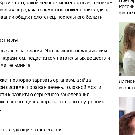
Препар
Кроме того, такой человек может стать источником
России
кольку передача гельминтов может происходить
форте 
вании общих полотенец, постельного белья и
ствия
ерьезных патологий. Это вызвано механическим
 паразитом, недостатком питательных веществ и
ми гельминта.
ожет повторно заразить организм, а яйца
Ласик 
й системе, поражая печень, головной мозг и
коррек
сти к развитию серьезного заболевания –
нки свиного цепня поражают ткани внутренних
.
уть следующие заболевания: