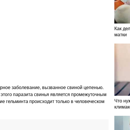
Как де
матки
арное заболевание, вызванное свиной цепенью.
 этого паразита свинья является промежуточным
Что ну
ие гельминта происходит только в человеческом
климак