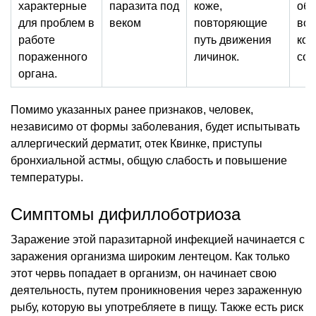
характерные
паразита под
коже,
обм
для проблем в
веком
повторяющие
во
работе
путь движения
ком
пораженного
личинок.
сос
органа.
Помимо указанных ранее признаков, человек,
независимо от формы заболевания, будет испытывать
аллергический дерматит, отек Квинке, приступы
бронхиальной астмы, общую слабость и повышение
температуры.
Симптомы дифиллоботриоза
Заражение этой паразитарной инфекцией начинается с
заражения организма широким лентецом. Как только
этот червь попадает в организм, он начинает свою
деятельность, путем проникновения через зараженную
рыбу, которую вы употребляете в пищу. Также есть риск