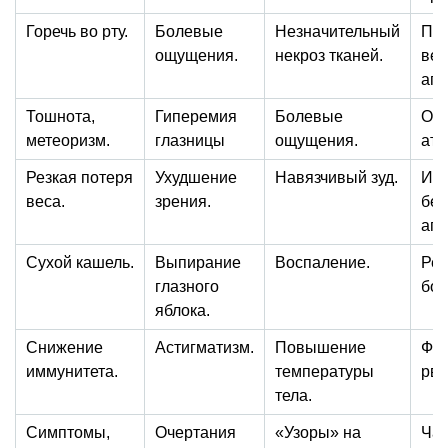
Горечь во рту.
Болевые
Незначительный
Пр
ощущения.
некроз тканей.
ве
апп
Тошнота,
Гиперемия
Болевые
Общ
метеоризм.
глазницы
ощущения.
ат
Резкая потеря
Ухудшение
Навязчивый зуд.
Ист
веса.
зрения.
бес
агр
Сухой кашель.
Выпирание
Воспаление.
Рез
глазного
бол
яблока.
Снижение
Астигматизм.
Повышение
Фо
иммунитета.
температуры
рво
тела.
Симптомы,
Очертания
«Узоры» на
Ча