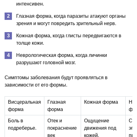
интенсивен.
Глазная форма, когда паразиты атакуют органы
зрения и могут повредить зрительный нерв.
Кожная форма, когда глисты передвигаются в
толще кожи.
Неврологическая форма, когда личинки
разрушают головной мозг.
Симптомы заболевания будут проявляться в
зависимости от его формы.
Висцеральная
Глазная
Кожная форма
Нев
форма
форма
фо
Боль в
Отек и
Ощущение
Суд
подреберье.
покраснение
движения под
эпи
век
кожей.
при