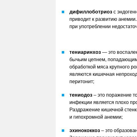
дифиллоботриоз
с эндоген
приводит к развитию анемии
при употреблении недостато
тениаринхоз
— это воспален
бычьим цепнем, попадающим 
обработкой мяса крупного р
являются кишечная непроходи
перитонит;
тениодоз
– это поражение т
инфекции является плохо пр
Раздражение кишечной стенки
и гипохромной анемии;
эхинококкоз
– это образован