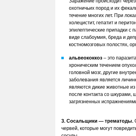
Заражение происходит через
охотничьих пород и их фекал
течение многих лет. При лок
холецистит, гепатит и перит
эпилептические припадки с п
виде слабоумия, бреда и деп
костномозговых полостях, орг
альвеококкоз
– это паразит
хроническим течением опухол
головной мозг, другие внутр
заболевания является личинк
являются дикие животные из
после контакта со шкурами, 
загрязненных испражнениями,
3. Сосальщики — трематоды.
С
червей, которые могут повреди
сосуды.