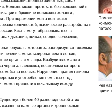
 сельскохозяйственных животных, собак
ии. Болезнь может протекать без осложнений в
ализации в брюшине возможны холангит,
Помоги
онит. При поражении мозга возникают
конъюн
арезом конечностей, психические расстройства в
патоло
рессии. Кисты могут образовываться в
анах дыхания, почках, сердце, селезенке;
арная опухоль, которая характеризуется тяжелым
и печени с метастазированием в легкие,
енние органы и мышцы. Возбудителем этого
а червя альвеококка, носителями которого
 семейства псовых. Нарушение правил гигиены
шерстью и употребление немытых ягод,
 может привести к печальному исходу.
Ревмат
причин
уществует более 40 разновидностей этих
ть жизненно важные органы и кровеносные