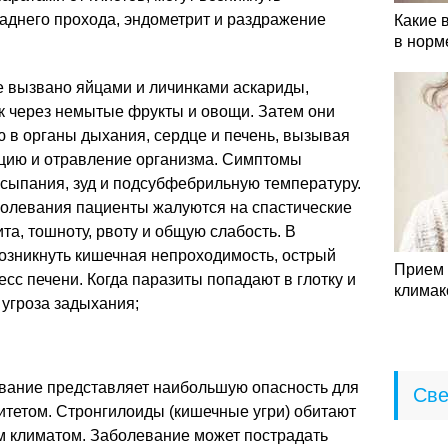
аднего прохода, эндометрит и раздражение
Какие 
в норм
е вызвано яйцами и личинками аскариды,
к через немытые фрукты и овощи. Затем они
 в органы дыхания, сердце и печень, вызывая
цию и отравление организма. Симптомы
сыпания, зуд и подсубфебрильную температуру.
олевания пациенты жалуются на спастические
та, тошноту, рвоту и общую слабость. В
озникнуть кишечная непроходимость, острый
Прием 
есс печени. Когда паразиты попадают в глотку и
климак
 угроза задыхания;
евание представляет наибольшую опасность для
Све
тетом. Стронгилоиды (кишечные угри) обитают
им климатом. Заболевание может пострадать