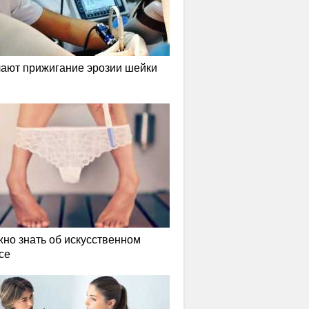
лают прижигание эрозии шейки
жно знать об искусственном
се