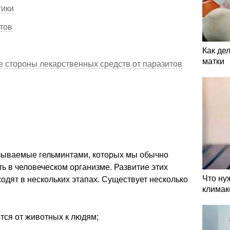
тики
тов
Как де
матки
 стороны лекарственных средств от паразитов
зываемые гельминтами, которых мы обычно
ть в человеческом организме. Развитие этих
Что ну
одят в нескольких этапах. Существует несколько
климак
тся от животных к людям;