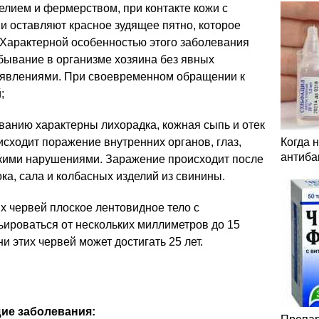
лием и фермерством, при контакте кожи с
ни оставляют красное зудящее пятно, которое
 Характерной особенностью этого заболевания
бывание в организме хозяина без явных
оявлениями. При своевременном обращении к
;
ванию характерны лихорадка, кожная сыпь и отек
исходит поражение внутренних органов, глаз,
Когда 
антиба
кими нарушениями. Заражение происходит после
ка, сала и колбасных изделий из свинины.
х червей плоское лентовидное тело с
ьироваться от нескольких миллиметров до 15
 этих червей может достигать 25 лет.
ие заболевания: