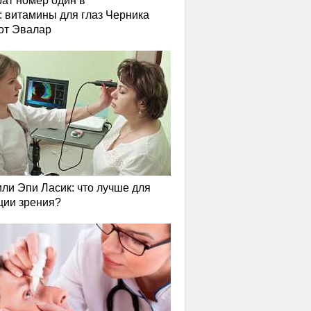
ат номер один в
: витамины для глаз Черника
от Эвалар
или Эпи Ласик: что лучше для
ции зрения?