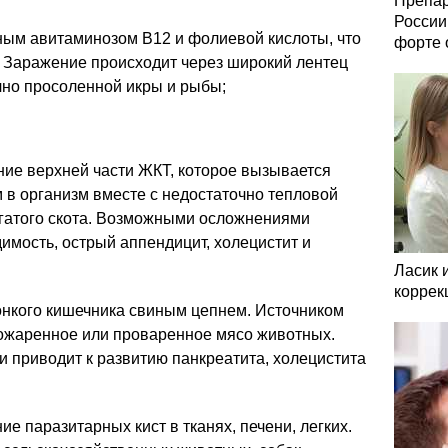
Препар
России
ным авитаминозом B12 и фолиевой кислоты, что
форте 
. Заражение происходит через широкий лентец
чно просоленной икры и рыбы;
ие верхней части ЖКТ, которое вызывается
в организм вместе с недостаточно тепловой
огатого скота. Возможными осложнениями
мость, острый аппендицит, холецистит и
Ласик 
коррек
онкого кишечника свиным цепнем. Источником
ожаренное или проваренное мясо животных.
 приводит к развитию панкреатита, холецистита
ие паразитарных кист в тканях, печени, легких.