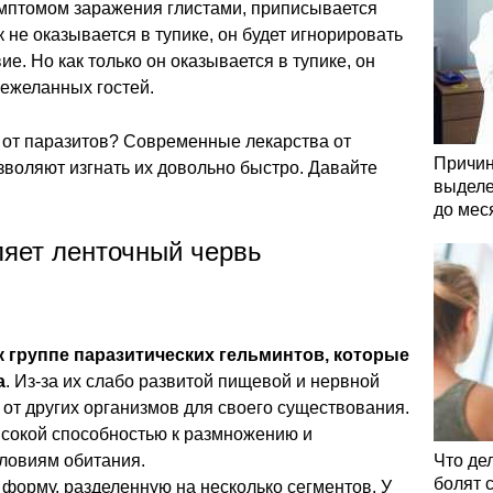
мптомом заражения глистами, приписывается
 не оказывается в тупике, он будет игнорировать
е. Но как только он оказывается в тупике, он
нежеланных гостей.
 от паразитов? Современные лекарства от
Причин
зволяют изгнать их довольно быстро. Давайте
выделе
до мес
ляет ленточный червь
к группе паразитических гельминтов, которые
а
. Из-за их слабо развитой пищевой и нервной
 от других организмов для своего существования.
сокой способностью к размножению и
ловиям обитания.
Что де
болят 
форму, разделенную на несколько сегментов. У