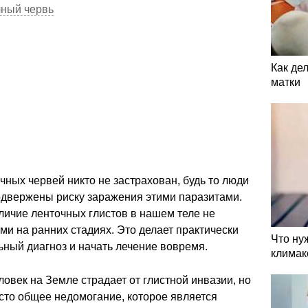
чный червь
Как де
матки
чных червей никто не застрахован, будь то люди
одвержены риску заражения этими паразитами.
наличие ленточных глистов в нашем теле не
и на ранних стадиях. Это делает практически
Что ну
ный диагноз и начать лечение вовремя.
климак
ловек на Земле страдает от глистной инвазии, но
сто общее недомогание, которое является