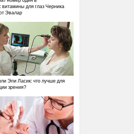
ат номер один в
: витамины для глаз Черника
от Эвалар
или Эпи Ласик: что лучше для
ции зрения?