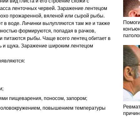
ний вид глиста и его строение схожи с
асса ленточных червей. Заражение лентецом
лохо прожаренной, вяленой или сырой рыбы.
Помоги
т в воде. Личинки вылупляются там же и также
конъюн
олностью формируются, попадая в рачков,
патоло
и питаются рыбы. Чаще всего лентец обитает в
унь и щука. Заражение широким лентецом
оявляются:
и;
ями пищеварения, поносом, запором;
Ревмат
 головокружением, повышением температуры
причин