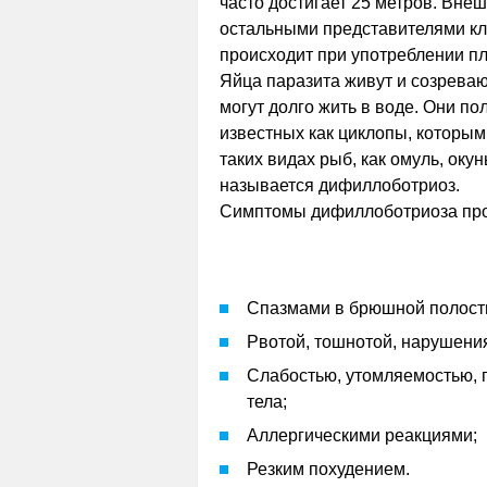
часто достигает 25 метров. Внеш
остальными представителями кл
происходит при употреблении п
Яйца паразита живут и созреваю
могут долго жить в воде. Они п
известных как циклопы, которым
таких видах рыб, как омуль, ок
называется дифиллоботриоз.
Симптомы дифиллоботриоза пр
Спазмами в брюшной полост
Рвотой, тошнотой, нарушени
Слабостью, утомляемостью,
тела;
Аллергическими реакциями;
Резким похудением.