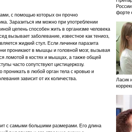
Препар
России
форте 
ками, с помощью которых он прочно
ика. Заразиться им можно при употреблении
иной цепень способен жить в организме человека
сосед вызывает заболевание, известное как тениоз,
ляется жидкий стул. Если личинки паразита
они проникают в мышцы и головной мозг, вызывая
ся ломотой в костях и мышцах, а также общей
тупы часто сопутствуют цистицеркозу.
о проникать в любой орган тела с кровью и
левания зависит от их количества.
Ласик 
коррек
ит с самыми большими размерами. Его длина