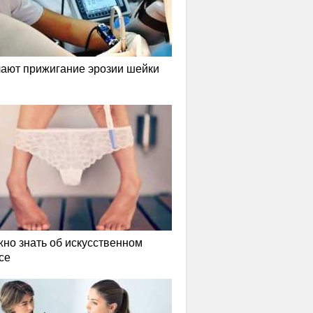
лают прижигание эрозии шейки
жно знать об искусственном
се