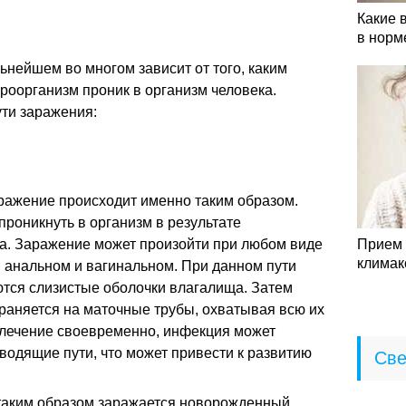
Какие 
в норм
ьнейшем во многом зависит от того, каким
роорганизм проник в организм человека.
ти заражения:
аражение происходит именно таким образом.
роникнуть в организм в результате
а. Заражение может произойти при любом виде
Прием 
климак
, анальном и вагинальном. При данном пути
ся слизистые оболочки влагалища. Затем
раняется на маточные трубы, охватывая всю их
ь лечение своевременно, инфекция может
водящие пути, что может привести к развитию
Све
таким образом заражается новорожденный