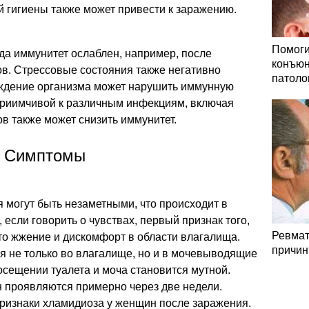
 гигиены также может привести к заражению.
Помоги
да иммунитет ослаблен, например, после
конъюн
ов. Стрессовые состояния также негативно
патоло
ждение организма может нарушить иммунную
сприимчивой к различным инфекциям, включая
в также может снизить иммунитет.
. Симптомы
 могут быть незаметными, что происходит в
 если говорить о чувствах, первый признак того,
Ревмат
 это жжение и дискомфорт в области влагалища.
причин
я не только во влагалище, но и в мочевыводящие
посещении туалета и моча становится мутной.
проявляются примерно через две недели.
изнаки хламидиоза у женщин после заражения.