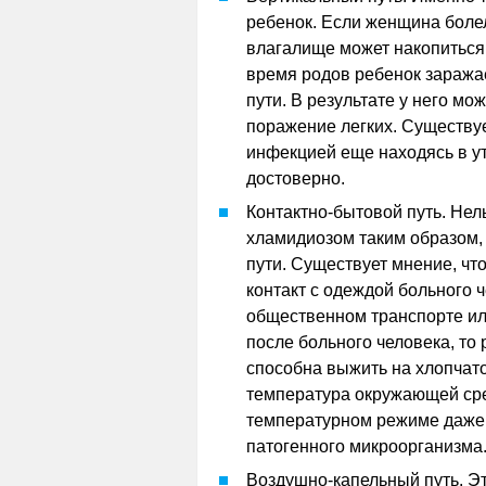
ребенок. Если женщина боле
влагалище может накопиться
время родов ребенок заражае
пути. В результате у него м
поражение легких. Существуе
инфекцией еще находясь в ут
достоверно.
Контактно-бытовой путь. Нел
хламидиозом таким образом, 
пути. Существует мнение, чт
контакт с одеждой больного ч
общественном транспорте ил
после больного человека, то 
способна выжить на хлопчато
температура окружающей сре
температурном режиме даже н
патогенного микроорганизма
Воздушно-капельный путь. Э