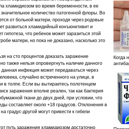
ла хламидиозом во время беременности, в ее
 значительное количество патогенной флоры. Во
тся от больной матери, проходя через родовые
ожет развиться хламидийный конъюнктивит и
т гипотеза, что ребенок может заразиться этой
робе матери, но пока не доказано, насколько это
ьзя на сто процентов доказать заражение
Когда 
но также нельзя опровергнуть наличие данного
антиба
о данная инфекция может передаваться через
еловека, случайно встреченного на улице, в
и в толпе. Если вы вытираетесь полотенцем
риск заражения вполне реален, так как бактерия
бумажной ткани до двух дней, при условии, что
ды составляет около +18 градусов. Отклонения в
а градус-другой могут привести к гибели
.
тот путь заражения хламидиозом достаточно