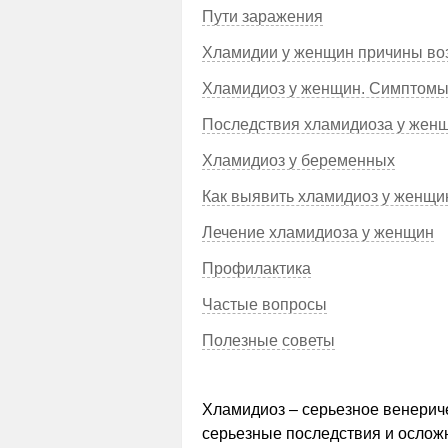
Пути заражения
Хламидии у женщин причины во
Хламидиоз у женщин. Симптом
Последствия хламидиоза у жен
Хламидиоз у беременных
Как выявить хламидиоз у женщи
Лечение хламидиоза у женщин
Профилактика
Частые вопросы
Полезные советы
Хламидиоз – серьезное венерич
серьезные последствия и ослож