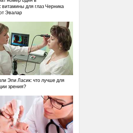
ат номер один в
: витамины для глаз Черника
от Эвалар
или Эпи Ласик: что лучше для
ции зрения?