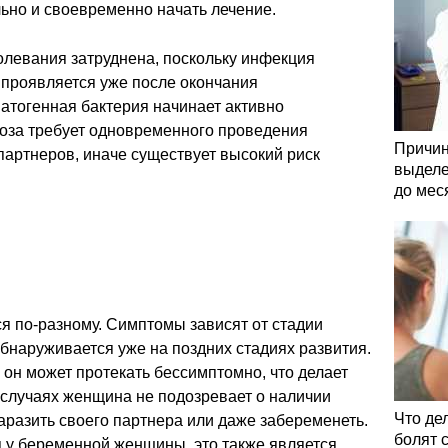
ьно и своевременно начать лечение.
олевания затруднена, поскольку инфекция
 проявляется уже после окончания
патогенная бактерия начинает активно
оза требует одновременного проведения
Причин
 партнеров, иначе существует высокий риск
выделе
до мес
я по-разному. Симптомы зависят от стадии
бнаруживается уже на поздних стадиях развития.
 он может протекать бессимптомно, что делает
 случаях женщина не подозревает о наличии
Что де
аразить своего партнера или даже забеременеть.
болят 
 у беременной женщины, это также является