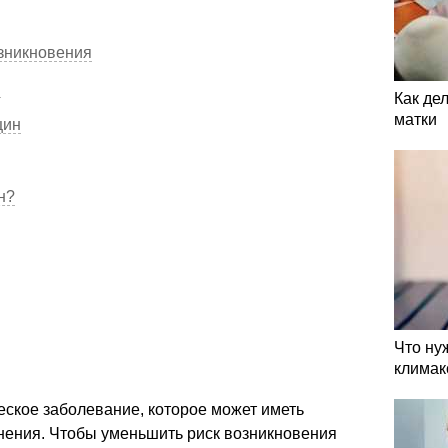
зникновения
ы
Как де
матки
щин
н?
Что ну
климак
еское заболевание, которое может иметь
нения. Чтобы уменьшить риск возникновения