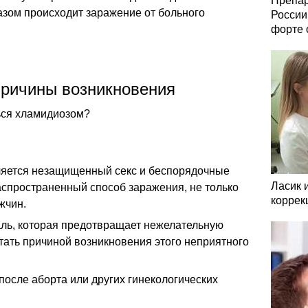
Препар
азом происходит заражение от больного
России
форте 
ричины возникновения
ься хламидиозом?
ляется незащищенный секс и беспорядочные
Ласик 
аспространенный способ заражения, не только
коррек
жчин.
аль, которая предотвращает нежелательную
тать причиной возникновения этого неприятного
осле аборта или других гинекологических