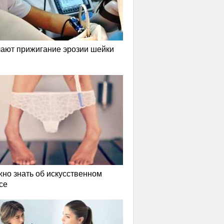
лают прижигание эрозии шейки
жно знать об искусственном
се