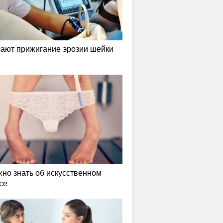
лают прижигание эрозии шейки
жно знать об искусственном
се