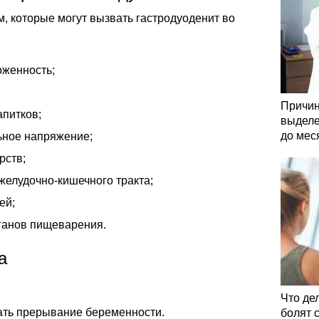
, которые могут вызвать гастродуоденит во
оженность;
Причин
апитков;
выделе
до мес
ьное напряжение;
рств;
елудочно-кишечного тракта;
ей;
ганов пищеварения.
а
Что де
вать прерывание беременности.
болят 