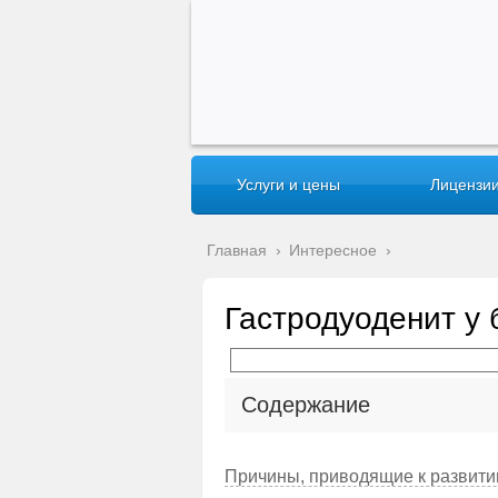
Услуги и цены
Лицензии
Главная
›
Интересное
›
Гастродуоденит у
Содержание
Причины, приводящие к развити