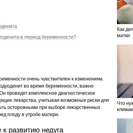
оденита
Как де
матки
дуоденита в период беременности?
еменности очень чувствителен к изменениям.
тродуоденит во время беременности, важно
 Он проведет комплексное диагностическое
дящие лекарства, учитывая возможные риски для
Что ну
ыть осторожными при выборе лекарственных
климак
ред плоду в утробе матери.
 к развитию недуга