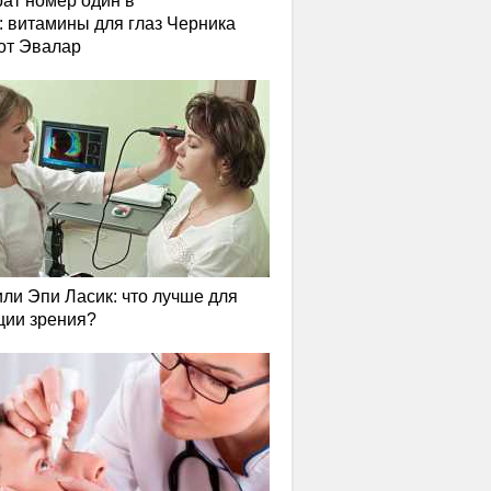
ат номер один в
: витамины для глаз Черника
от Эвалар
или Эпи Ласик: что лучше для
ции зрения?