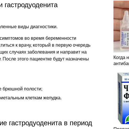
и гастродуоденита
еленные виды диагностики.
 симптомов во время беременности
иться к врачу, который в первую очередь
их случаях заболевания и направит на
Когда 
. После этого пациентке будут назначены
антиба
е брюшной полости;
ариетальным клеткам желудка.
ие гастродуоденита в период