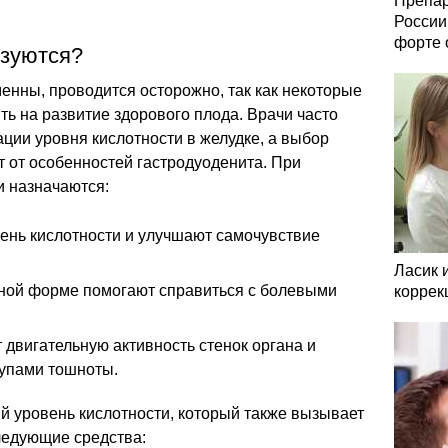
Препар
России
форте 
ьзуются?
енны, проводится осторожно, так как некоторые
ть на развитие здорового плода. Врачи часто
ции уровня кислотности в желудке, а выбор
 от особенностей гастродуоденита. При
 назначаются:
ень кислотности и улучшают самочувствие
Ласик 
ной форме помогают справиться с болевыми
коррек
 двигательную активность стенок органа и
тупами тошноты.
й уровень кислотности, который также вызывает
ледующие средства: