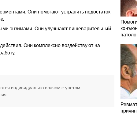
рментами. Они помогают устранить недостаток
з.
Помоги
конъюн
ыми энзимами. Они улучшают пищеварительный
патоло
действия. Они комплексно воздействуют на
работу.
ются индивидуально врачом с учетом
ния.
Ревмат
причин