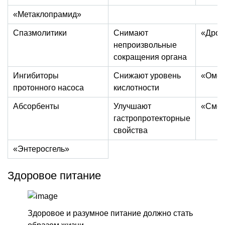
«Метаклопрамид»
Спазмолитики
Снимают
«Дрот
непроизвольные
сокращения органа
Ингибиторы
Снижают уровень
«Омеп
протонного насоса
кислотности
Абсорбенты
Улучшают
«Смек
гастропротекторные
свойства
«Энтеросгель»
Здоровое питание
Здоровое и разумное питание должно стать