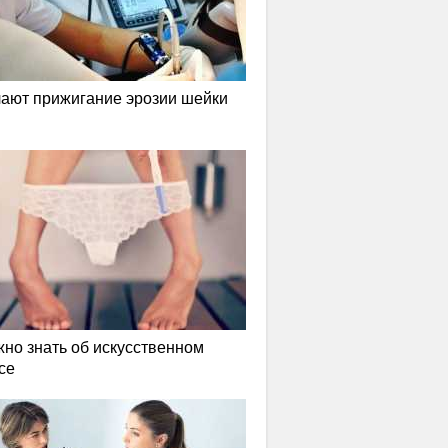
лают прижигание эрозии шейки
жно знать об искусственном
се