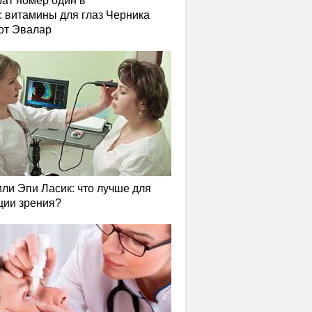
ат номер один в
: витамины для глаз Черника
от Эвалар
или Эпи Ласик: что лучше для
ции зрения?