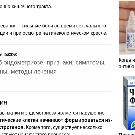
очно-кишечного тракта.
евания – сильные боли во время сексуального
ции и при осмотре на гинекологическом кресле.
е также:
Когда 
б эндометриозе: признаки, симптомы,
антиба
ны, методы лечения
ия
мы матки и эндометриоза является нарушение
гические клетки начинают формироваться из-
строгенов.
Кроме того, существует несколько
бствуют началу этого процесса: