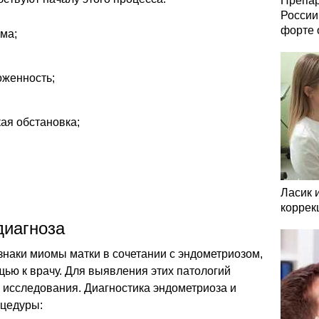
Препар
России
форте 
ма;
оженность;
ая обстановка;
Ласик 
коррек
диагноза
знаки миомы матки в сочетании с эндометриозом,
ью к врачу. Для выявления этих патологий
исследования. Диагностика эндометриоза и
цедуры: