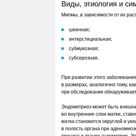
Виды, этиология и с
Миомы, в зависимости от их рас
шеечная;
интерстициальная;
субмукозная;
субсерозная.
При развитии этого заболевани
в размерах, аналогично тому, ка
при обследовании обнаруживает
Эндометриоз может быть внешни
во внутренние слои матки, стави
матка становится округлой и ув
в полость органа при аденомиоз
процесс в тканях эндометрия. Э