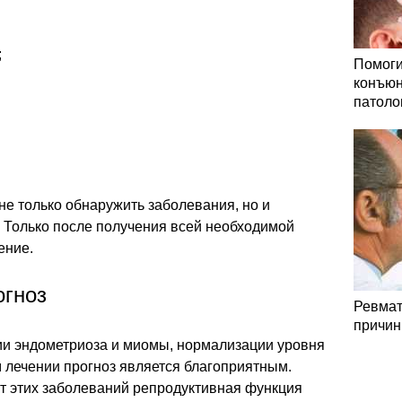
;
Помоги
конъюн
патоло
е только обнаружить заболевания, но и
. Только после получения всей необходимой
ение.
огноз
Ревмат
причин
и эндометриоза и миомы, нормализации уровня
 лечении прогноз является благоприятным.
т этих заболеваний репродуктивная функция