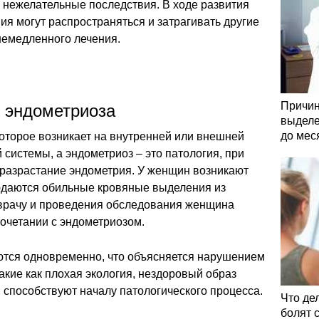
ь нежелательные последствия. В ходе развития
ия могут распространяться и затрагивать другие
немедленного лечения.
Причин
 эндометриоза
выделе
до мес
оторое возникает на внутренней или внешней
 системы, а эндометриоз – это патология, при
 разрастание эндометрия. У женщин возникают
даются обильные кровяные выделения из
врачу и проведения обследования женщина
 сочетании с эндометриозом.
ются одновременно, что объясняется нарушением
акие как плохая экология, нездоровый образ
 способствуют началу патологического процесса.
Что де
болят 