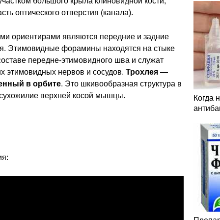
участком большого крыла клиновидной кости,
сть оптического отверстия (канала).
ми ориентирами являются передние и задние
я. Этимовидные форамины находятся на стыке
составе передне-этимовидного шва и служат
их этимовидных нервов и сосудов.
Трохлея —
енный в орбите
. Это шкивообразная структура в
т сухожилие верхней косой мышцы.
Когда 
антиба
ия: