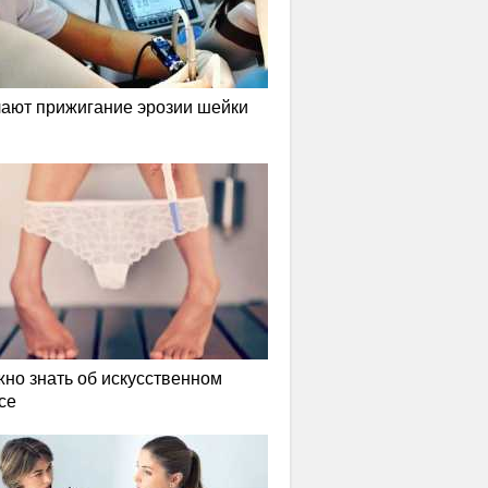
лают прижигание эрозии шейки
жно знать об искусственном
се