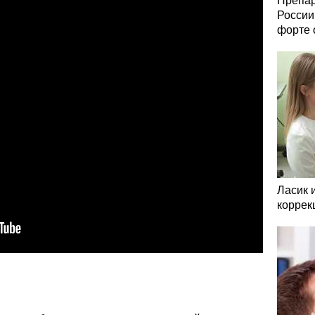
Препар
России
форте 
Ласик 
коррек