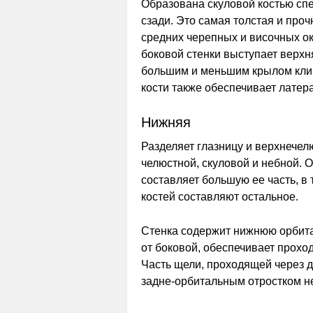
Образована скуловой костью сп
сзади. Это самая толстая и проч
средних черепных и височных о
боковой стенки выступает верх
большим и меньшим крылом кли
кости также обеспечивает латер
Нижняя
Разделяет глазницу и верхнечелю
челюстной, скуловой и небной. 
составляет большую ее часть, в
костей составляют остальное.
Стенка содержит нижнюю орбита
от боковой, обеспечивает проход
Часть щели, проходящей через д
задне-орбитальным отростком н