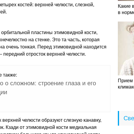
етырех костей: верхней челюсти, слезной,
Какие 
ей.
в норм
з орбитальной пластины этимовидной кости,
ечелюстно на стенке. Это та часть, которая
на очень тонкая. Перед этимовидной находится
 — передний отросток верхней челюсти.
е также:
Прием 
о о сложном: строение глаза и его
климак
ции
Све
к верхней челюсти образуют слезную канавку,
к. Кзади от этимовидной кости медиальная