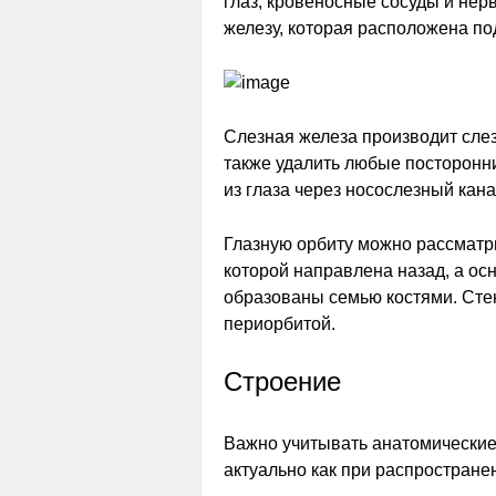
глаз, кровеносные сосуды и нер
железу, которая расположена по
Слезная железа производит слез
также удалить любые посторонн
из глаза через носослезный кана
Глазную орбиту можно рассматр
которой направлена назад, а о
образованы семью костями. Сте
периорбитой.
Строение
Важно учитывать анатомические
актуально как при распространен