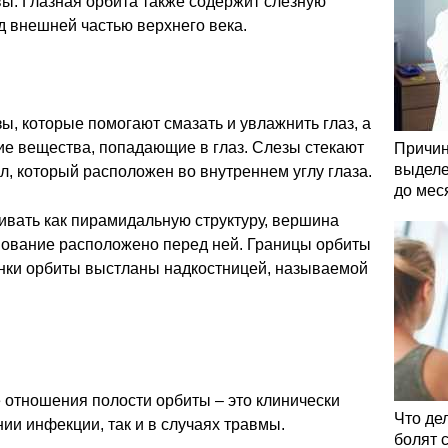
вы. Глазная орбита также содержит слезную
д внешней частью верхнего века.
ы, которые помогают смазать и увлажнить глаз, а
ие вещества, попадающие в глаз. Слезы стекают
Причин
выделе
л, который расположен во внутреннем углу глаза.
до мес
ивать как пирамидальную структуру, вершина
снование расположено перед ней. Границы орбиты
нки орбиты выстланы надкостницей, называемой
 отношения полости орбиты – это клинически
Что де
ии инфекции, так и в случаях травмы.
болят 