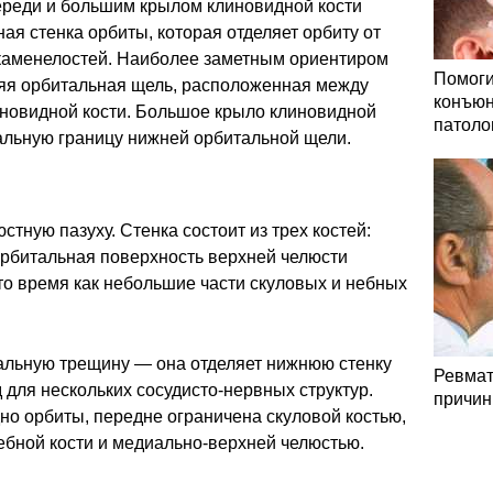
ереди и большим крылом клиновидной кости
ная стенка орбиты, которая отделяет орбиту от
каменелостей. Наиболее заметным ориентиром
Помоги
няя орбитальная щель, расположенная между
конъюн
новидной кости. Большое крыло клиновидной
патоло
альную границу нижней орбитальной щели.
стную пазуху. Стенка состоит из трех костей:
Орбитальная поверхность верхней челюсти
 то время как небольшие части скуловых и небных
льную трещину — она отделяет нижнюю стенку
Ревмат
 для нескольких сосудисто-нервных структур.
причин
но орбиты, передне ограничена скуловой костью,
ебной кости и медиально-верхней челюстью.