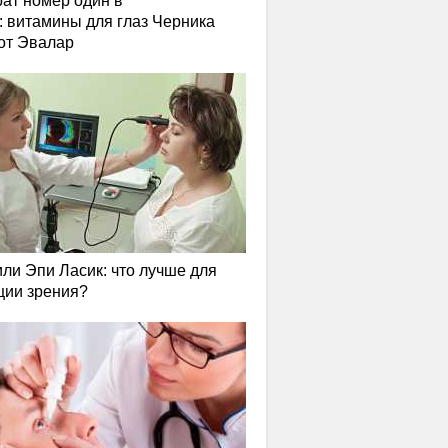
ат номер один в
: витамины для глаз Черника
от Эвалар
или Эпи Ласик: что лучше для
ции зрения?