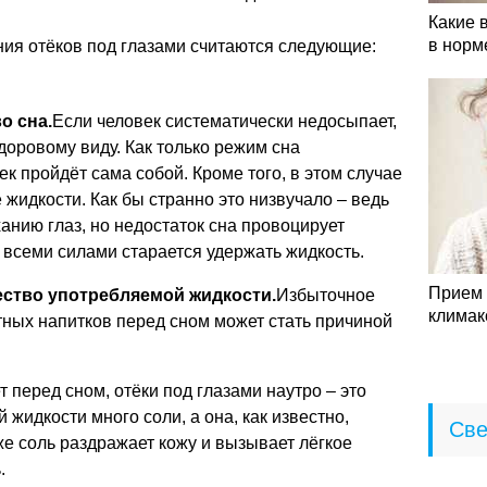
Какие 
в норм
я отёков под глазами считаются следующие:
о сна.
Если человек систематически недосыпает,
здоровому виду. Как только режим сна
ек пройдёт сама собой. Кроме того, в этом случае
жидкости. Как бы странно это низвучало – ведь
анию глаз, но недостаток сна провоцирует
 всеми силами старается удержать жидкость.
Прием 
ство употребляемой жидкости.
Избыточное
климак
ртных напитков перед сном может стать причиной
т перед сном, отёки под глазами наутро – это
 жидкости много соли, а она, как известно,
Све
же соль раздражает кожу и вызывает лёгкое
.