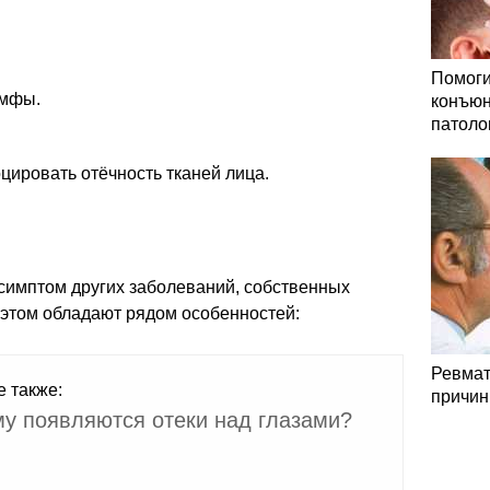
Помоги
имфы.
конъюн
патоло
ировать отёчность тканей лица.
 симптом других заболеваний, собственных
 этом обладают рядом особенностей:
Ревмат
е также:
причин
у появляются отеки над глазами?