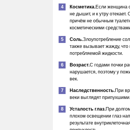
Косметика.
Если женщина о
не дышит, и к утру отекает.
причём не обычным туалет
косметическими средствами
Соль.
Злоупотребление соль
также вызывает жажду, что
потребляемой жидкости.
Возраст.
С годами почки ра
нарушается, поэтому у пож
век.
Наследственность.
При вр
веки выглядят припухшими
Усталость глаз.
При долго
плохом освещении глаз нап
результате внутриклеточная
припухлость.