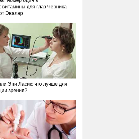
ат номер один в
: витамины для глаз Черника
от Эвалар
или Эпи Ласик: что лучше для
ции зрения?