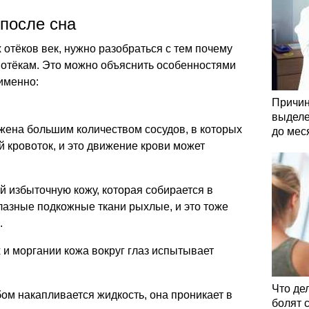
после сна
 отёков век, нужно разобраться с тем почему
к отёкам. Это можно объяснить особенностями
 именно:
Причин
выделе
жена большим количеством сосудов, в которых
до мес
 кровоток, и это движение крови может
й избыточную кожу, которая собирается в
глазные подкожные ткани рыхлые, и это тоже
.
и моргании кожа вокруг глаз испытывает
Что де
бом накапливается жидкость, она проникает в
болят 