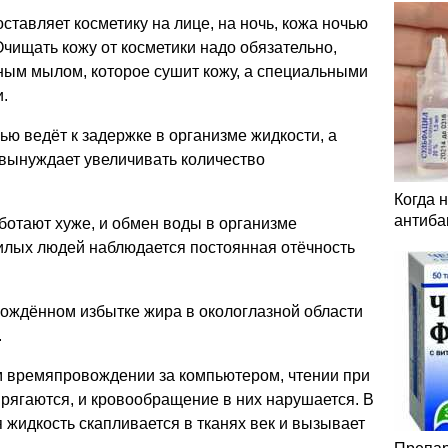
ставляет косметику на лице, на ночь, кожа ночью
 Очищать кожу от косметики надо обязательно,
ным мылом, которое сушит кожу, а специальными
.
ю ведёт к задержке в организме жидкости, а
 вынуждает увеличивать количество
Когда 
антиба
ботают хуже, и обмен воды в организме
илых людей наблюдается постоянная отёчность
ождённом избытке жира в окологлазной области
.
м времяпровождении за компьютером, чтении при
рягаются, и кровообращение в них нарушается. В
 жидкость скапливается в тканях век и вызывает