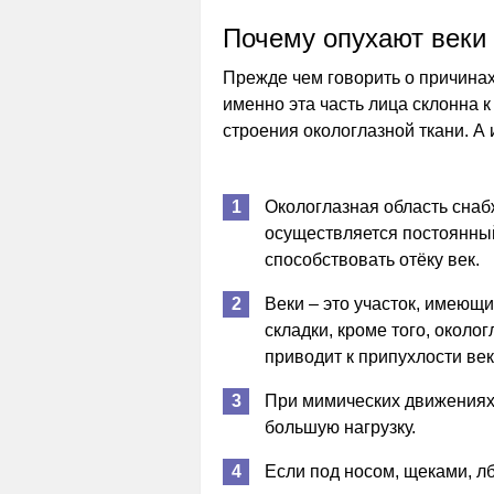
Почему опухают веки 
Прежде чем говорить о причинах
именно эта часть лица склонна 
строения окологлазной ткани. А
Окологлазная область снаб
осуществляется постоянный
способствовать отёку век.
Веки – это участок, имеющи
складки, кроме того, около
приводит к припухлости век
При мимических движениях 
большую нагрузку.
Если под носом, щеками, л