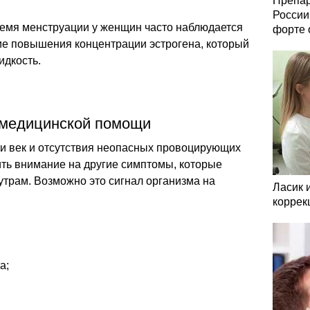
Препар
России
емя менструации у женщин часто наблюдается
форте 
вие повышения концентрации эстрогена, который
идкость.
медицинской помощи
ти век и отсутствия неопасных провоцирующих
ить внимание на другие симптомы, которые
утрам. Возможно это сигнал организма на
Ласик 
коррек
а;