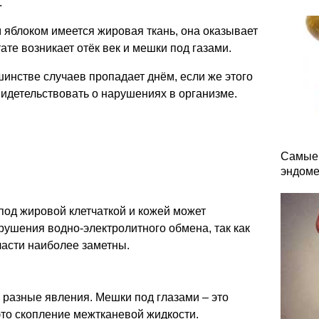
.
 яблоком имеется жировая ткань, она оказывает
тате возникает отёк век и мешки под газами.
шинстве случаев пропадает днём, если же этого
видетельствовать о нарушениях в организме.
Самые 
эндоме
под жировой клетчаткой и кожей может
рушения водно-электролитного обмена, так как
бласти наиболее заметны.
о разные явления. Мешки под глазами – это
это скопление межтканевой жидкости.