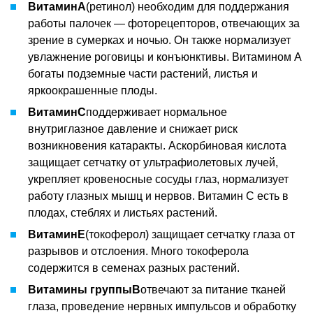
Витамин
A
(ретинол) необходим для поддержания
работы палочек — фоторецепторов, отвечающих за
зрение в сумерках и ночью. Он также нормализует
увлажнение роговицы и конъюнктивы. Витамином A
богаты подземные части растений, листья и
яркоокрашенные плоды.
Витамин
C
поддерживает нормальное
внутриглазное давление и снижает риск
возникновения катаракты. Аскорбиновая кислота
защищает сетчатку от ультрафиолетовых лучей,
укрепляет кровеносные сосуды глаз, нормализует
работу глазных мышц и нервов. Витамин C есть в
плодах, стеблях и листьях растений.
Витамин
E
(токоферол) защищает сетчатку глаза от
разрывов и отслоения. Много токоферола
содержится в семенах разных растений.
Витамины группы
B
отвечают за питание тканей
глаза, проведение нервных импульсов и обработку