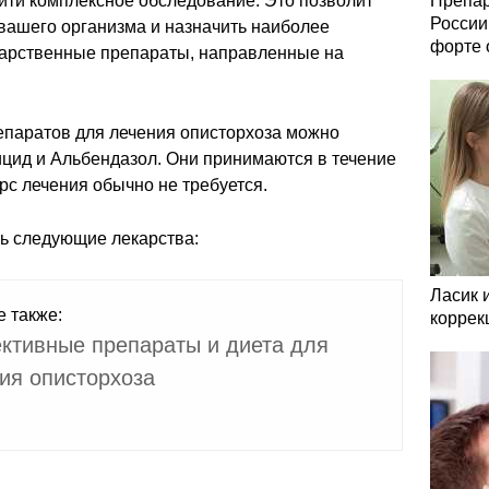
йти комплексное обследование. Это позволит
Препар
России
вашего организма и назначить наиболее
форте 
арственные препараты, направленные на
паратов для лечения описторхоза можно
ицид и Альбендазол. Они принимаются в течение
рс лечения обычно не требуется.
ть следующие лекарства:
Ласик 
е также:
коррек
тивные препараты и диета для
ия описторхоза