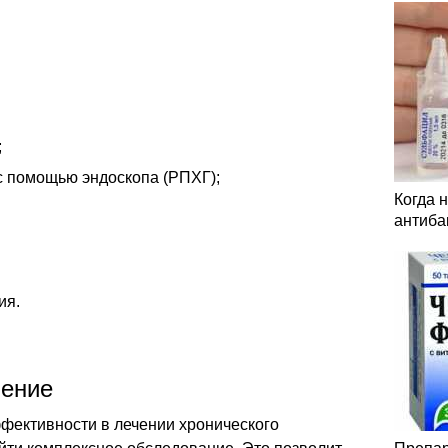
;
с помощью эндоскопа (РПХГ);
Когда 
антиба
ия.
чение
фективности в лечении хронического