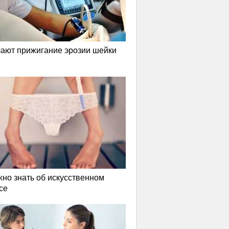
лают прижигание эрозии шейки
жно знать об искусственном
се