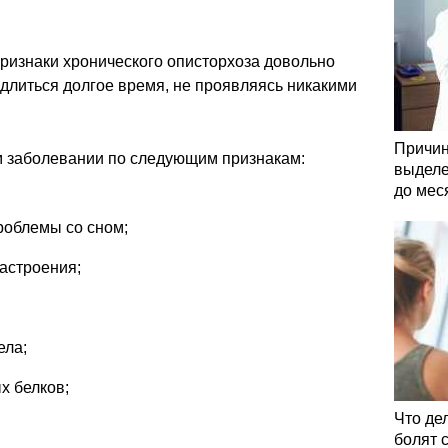
ризнаки хронического описторхоза довольно
длиться долгое время, не проявляясь никакими
Причин
м заболевании по следующим признакам:
выделе
до мес
роблемы со сном;
астроения;
ела;
х белков;
Что де
болят 