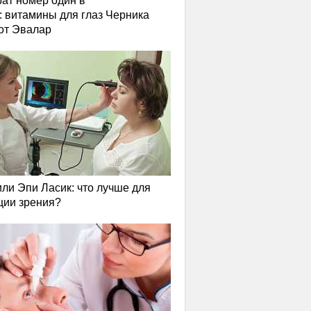
ат номер один в
: витамины для глаз Черника
от Эвалар
или Эпи Ласик: что лучше для
ции зрения?