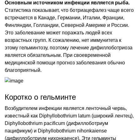
Основным источником инфекции является рыба.
Статистика показывает, что ботриацефалез чаще всего
встречается в Канаде, Германии, Италии, Франции,
Финляндии, Голландии, Северной Америке и России.
Это заболевание может поражать людей всех
возрастных групп. К сожалению, нет иммунитета к
этому гельминтозу, поэтому лечение дифиллоботриоза
является обязательным. При своевременной
медицинской помощи прогноз заболевания обычно
благоприятный.
Коротко о гельминте
Возбудителем инфекции является ленточный червь,
известный как Diphyllobothrium latum (широкий лентец),
Diphyllobothrium pacificum (дифиллоботриум
пацификум) и Diphyllobothrium nihonkaiense
(дифиллоботриум нихонкаенсе). Эти гельминты