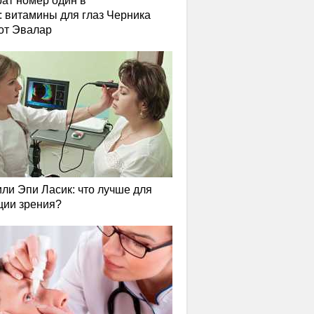
ат номер один в
: витамины для глаз Черника
от Эвалар
или Эпи Ласик: что лучше для
ции зрения?