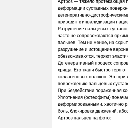
Артроз — тяжело протекающая п
деформации суставных поверхн
дегенеративно-дистрофическими
приводят к инвалидизации пацие
Разрушение пальцевых суставов
часто не сопровождаются ярким
пальцев. Тем не менее, на скры
разрушение и истощение верхне
обезвоживаются, теряют эластич
Дегенеративный процесс сопров
хряща. Его ткани быстро теряют
коллагеновых волокон. Это при
повреждению пальцевых сустав
При бездействии пораженная кос
Уплотнения (остеофиты) поначал
деформированными, хаотично р
боль, блокировка движений, абс
Артроз пальцев на фото: