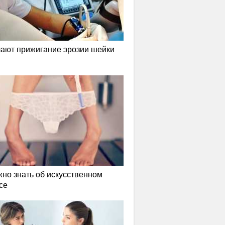
лают прижигание эрозии шейки
жно знать об искусственном
се