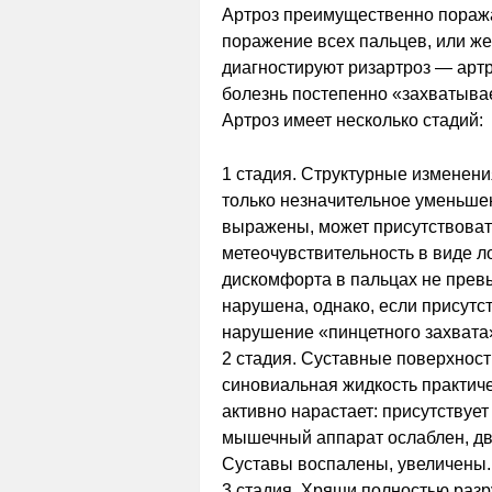
Артроз преимущественно поражае
поражение всех пальцев, или же
диагностируют ризартроз — артр
болезнь постепенно «захватыва
Артроз имеет несколько стадий:
1 стадия. Структурные изменени
только незначительное уменьше
выражены, может присутствовать
метеочувствительность в виде л
дискомфорта в пальцах не превы
нарушена, однако, если присутс
нарушение «пинцетного захвата»
2 стадия. Суставные поверхнос
синовиальная жидкость практиче
активно нарастает: присутствуе
мышечный аппарат ослаблен, дв
Суставы воспалены, увеличены.
3 стадия. Хрящи полностью разр