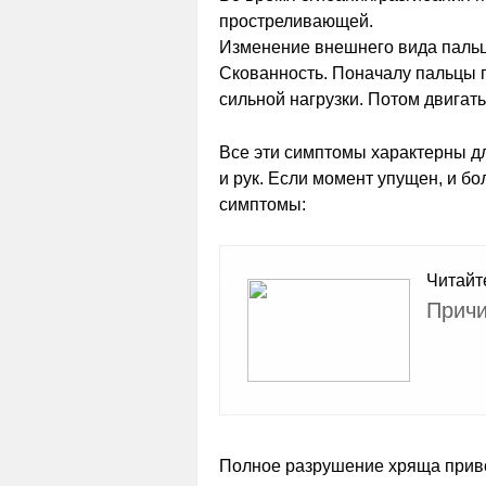
простреливающей.
Изменение внешнего вида пальце
Скованность. Поначалу пальцы п
сильной нагрузки. Потом двигат
Все эти симптомы характерны дл
и рук. Если момент упущен, и б
симптомы:
Читайт
Причи
Полное разрушение хряща приво