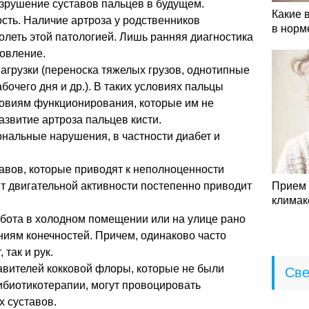
азрушение суставов пальцев в будущем.
Какие 
сть. Наличие артроза у родственников
в норм
леть этой патологией. Лишь ранняя диагностика
ровление.
грузки (переноска тяжелых грузов, однотипные
очего дня и др.). В таких условиях пальцы
овиям функционирования, которые им не
азвитие артроза пальцев кисти.
нальные нарушения, в частности диабет и
авов, которые приводят к неполноценности
т двигательной активности постепенно приводит
Прием 
климак
бота в холодном помещении или на улице рано
ниям конечностей. Причем, одинаково часто
 так и рук.
вителей кокковой флоры, которые не были
Све
ибиотикотерапии, могут провоцировать
 суставов.