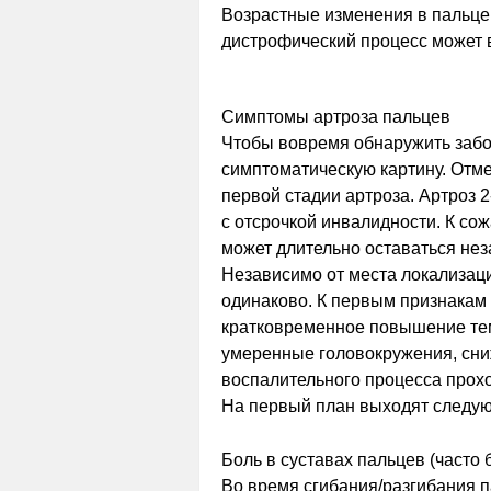
Возрастные изменения в пальце
дистрофический процесс может в
Симптомы артроза пальцев
Чтобы вовремя обнаружить забо
симптоматическую картину. Отме
первой стадии артроза. Артроз 
с отсрочкой инвалидности. К со
может длительно оставаться не
Независимо от места локализаци
одинаково. К первым признакам 
кратковременное повышение тем
умеренные головокружения, сни
воспалительного процесса прохо
На первый план выходят следу
Боль в суставах пальцев (часто
Во время сгибания/разгибания п