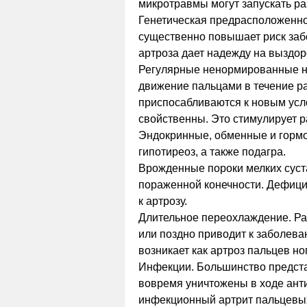
микротравмы могут запускать р
Генетическая предрасположенно
существенно повышает риск забо
артроза дает надежду на выздо
Регулярные ненормированные на
движение пальцами в течение раб
приспосабливаются к новым усл
свойственны. Это стимулирует р
Эндокринные, обменные и гормо
гипотиреоз, а также подагра.
Врожденные пороки мелких суст
пораженной конечности. Дефици
к артрозу.
Длительное переохлаждение. Ра
или поздно приводит к заболева
возникает как артроз пальцев ног,
Инфекции. Большинство предста
вовремя уничтожены в ходе ант
инфекционный артрит пальцевых