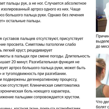
т пальцы рук, а не ног. Случается абсолютное
 изолированный артроз одного из них. Чаще
оз большого пальца руки. Однако без лечения
ет» остальные пальцы.
Причин
я суставов пальцев отсутствуют, присутствует
выделе
ние просвета. Симптомы патологии слабо
до мес
 легкий хруст, рецидивирует
омоты в пальцах при смене погоды. Длительность
шает 20 минут. Разгибательная функция не
твует артроз большого пальца руки, может быть
 и тугоподвижность при разгибании.
ти подвержены дегенеративному процессу,
ски отсутствует. Клиническая симптоматика
т хроническая боль ноющего характера,
ижение пальцами сопровождается хрустом.
Что де
болят 
ушены, костная ткань покрыта остеофитами,