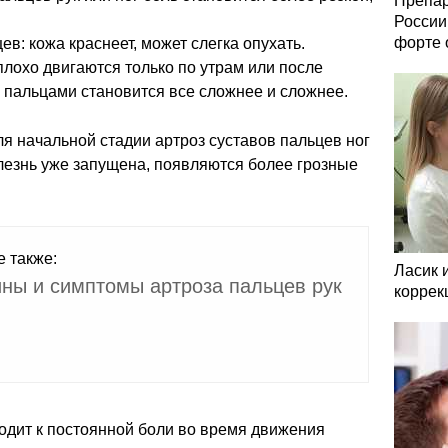
Препар
России
форте 
в: кожа краснеет, может слегка опухать.
лохо двигаются только по утрам или после
ь пальцами становится все сложнее и сложнее.
я начальной стадии артроз суставов пальцев ног
олезнь уже запущена, появляются более грозные
е также:
Ласик 
ны и симптомы артроза пальцев рук
коррек
дит к постоянной боли во время движения