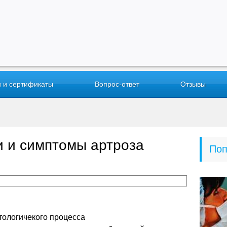
 и сертификаты
Вопрос-ответ
Отзывы
и и симптомы артроза
Поп
тологичекого процесса