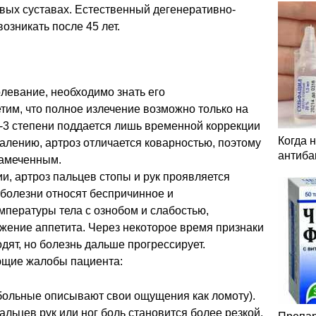
вых суставах. Естественный дегенеративно-
озникать после 45 лет.
левание, необходимо знать его
тим, что полное излечение возможно только на
2-3 степени поддается лишь временной коррекции
Когда 
жалению, артроз отличается коварностью, поэтому
антиба
замеченным.
и, артроз пальцев стопы и рук проявляется
болезни относят беспричинное и
пературы тела с ознобом и слабостью,
жение аппетита. Через некоторое время признаки
дят, но болезнь дальше прогрессирует.
ющие жалобы пациента:
 больные описывают свои ощущения как ломоту).
альцев рук или ног боль становится более резкой,