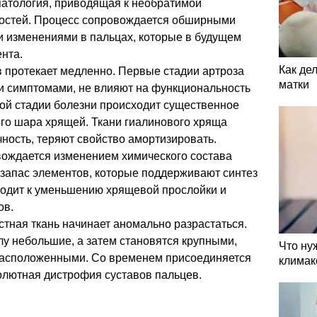
атология, приводящая к необратимой
остей. Процесс сопровождается обширными
 изменениями в пальцах, которые в будущем
нта.
Как де
 протекает медленно. Первые стадии артроза
матки
и симптомами, не влияют на функциональность
той стадии болезни происходит существенное
го шара хрящей. Ткани гиалинового хряща
ность, теряют свойство амортизировать.
ождается изменением химического состава
 запас элементов, которые поддерживают синтез
водит к уменьшению хрящевой прослойки и
ов.
тная ткань начинает аномально разрастаться.
у небольшие, а затем становятся крупными,
Что ну
асположенными. Со временем присоединяется
климак
олютная дистрофия суставов пальцев.