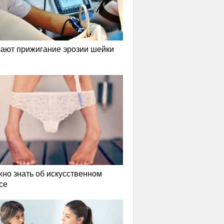
лают прижигание эрозии шейки
жно знать об искусственном
се