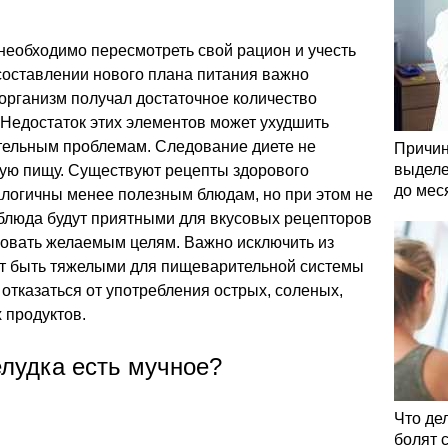
необходимо пересмотреть свой рацион и учесть
составлении нового плана питания важно
 организм получал достаточное количество
 Недостаток этих элементов может ухудшить
ительным проблемам. Следование диете не
Причин
выделе
сную пищу. Существуют рецепты здорового
до мес
алогичны менее полезным блюдам, но при этом не
 блюда будут приятными для вкусовых рецепторов
твовать желаемым целям. Важно исключить из
ут быть тяжелыми для пищеварительной системы
 отказаться от употребления острых, соленых,
 продуктов.
елудка есть мучное?
Что де
болят 