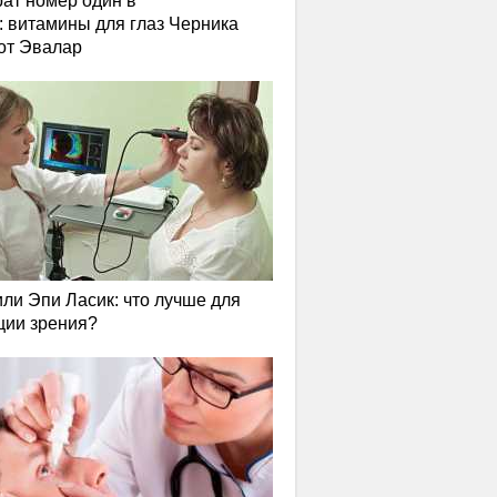
ат номер один в
: витамины для глаз Черника
от Эвалар
или Эпи Ласик: что лучше для
ции зрения?