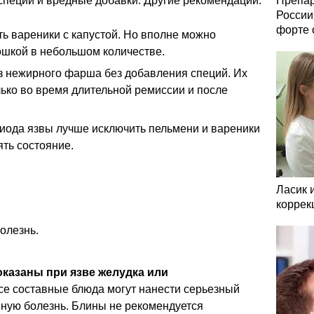
специи и вредные добавки. Другие рекомендации:
Препар
России
форте 
ь вареники с капустой. Но вполне можно
ошкой в небольшом количестве.
из нежирного фарша без добавления специй. Их
ько во время длительной ремиссии и после
риода язвы лучше исключить пельмени и вареники
ять состояние.
Ласик 
коррек
олезнь.
казаны при язве желудка или
е составные блюда могут нанести серьезный
нную болезнь. Блины не рекомендуется