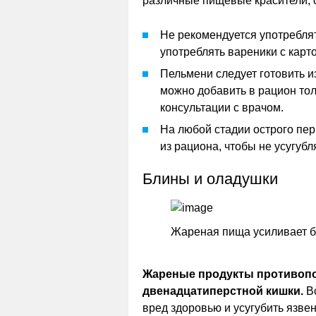
различные пищевые красители, 
Не рекомендуется употреблят
употреблять вареники с карт
Пельмени следует готовить 
можно добавить в рацион тол
консультации с врачом.
На любой стадии острого пе
из рациона, чтобы не усугубл
Блины и оладушки
Жареная пища усиливает б
Жареные продукты противопо
двенадцатиперстной кишки.
Вс
вред здоровью и усугубить язве