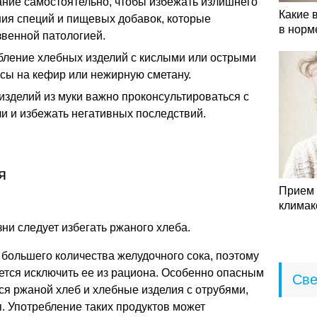
ание самостоятельно, чтобы избежать излишнего
Какие 
ния специй и пищевых добавок, которые
в норм
звенной патологией.
бление хлебных изделий с кислыми или острыми
сы на кефир или нежирную сметану.
изделий из муки важно проконсультироваться с
ли и избежать негативных последствий.
я
Прием 
климак
ни следует избегать ржаного хлеба.
большего количества желудочного сока, поэтому
ется исключить ее из рациона. Особенно опасным
Све
я ржаной хлеб и хлебные изделия с отрубями,
. Употребление таких продуктов может