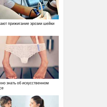
лают прижигание эрозии шейки
жно знать об искусственном
се