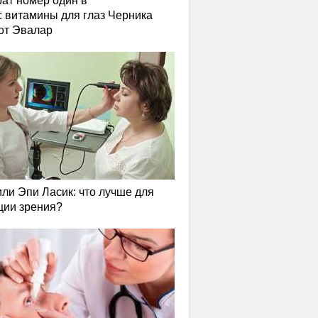
ат номер один в
: витамины для глаз Черника
от Эвалар
или Эпи Ласик: что лучше для
ции зрения?