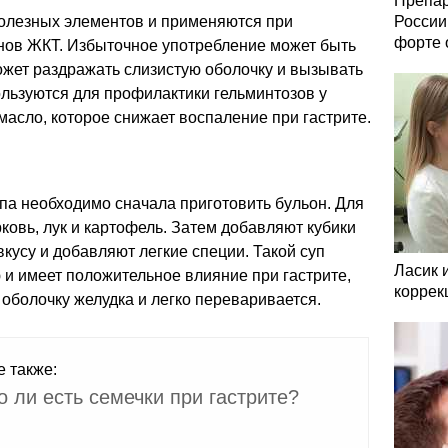
Препар
олезных элементов и применяются при
России
форте 
анов ЖКТ. Избыточное употребление может быть
может раздражать слизистую оболочку и вызывать
льзуются для профилактики гельминтозов у
масло, которое снижает воспаление при гастрите.
па необходимо сначала приготовить бульон. Для
ковь, лук и картофель. Затем добавляют кубики
 вкусу и добавляют легкие специи. Такой суп
Ласик 
 и имеет положительное влияние при гастрите,
коррек
 оболочку желудка и легко переваривается.
е также:
 ли есть семечки при гастрите?