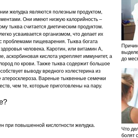
нии желудка являются полезным продуктом,
ментами. Они имеют низкую калорийность –
тому тыква считается диетическим продуктом.
легко усваивается организмом, что делает их
с проблемами пищеварения. Тыква богата
Причин
доровья человека. Каротин, или витамин А,
выделе
, аскорбиновая кислота укрепляет иммунитет, а
до мес
лород по крови. Также тыква содержит большое
особствует выводу вредного холестерина из
е атеросклероза. Вареные тыквенные семечки
тв, чем те, которые приготовлены на пару.
е?
ен при повышенной кислотности желудка.
Что де
болят 