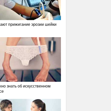
лают прижигание эрозии шейки
жно знать об искусственном
се