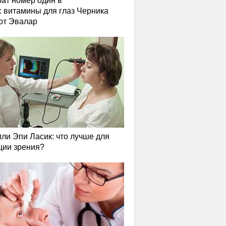
ат номер один в
: витамины для глаз Черника
от Эвалар
или Эпи Ласик: что лучше для
ции зрения?