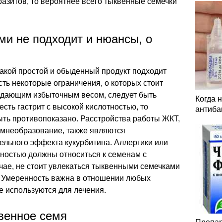
азитов, то вероятнее всего тыквенные семечки
и не подходит и нюансы, о
 такой простой и обыденный продукт подходит
сть некоторые ограничения, о которых стоит
адающим избыточным весом, следует быть
Когда 
есть гастрит с высокой кислотностью, то
антиба
ть противопоказано. Расстройства работы ЖКТ,
амнеобразование, также являются
ельного эффекта кукурбитина. Аллергики или
ностью должны относиться к семенам с
чае, не стоит увлекаться тыквенными семечками
и. Умеренность важна в отношении любых
е используются для лечения.
венное семя