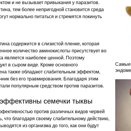
том и не вызывает привыкания у паразитов.
тина, тем более непригодной становится среда
огут нормально питаться и стремятся покинуть
ина содержится в слизистой пленке, которая
енное количество аминокислоты присутствует во
ка является наиболее ценной. Поэтому
Самые 
укт в сыром виде. Кроме основного
эндоме
мена также обладают слабительным эффектом,
чник без его травмирования. Благодаря этим
стали популярным средством против паразитов.
в эффективны семечки тыквы
ффективностью против различных видов червей
ь, что благодаря своему слабительному действию,
водятся из организма до того, как они будут