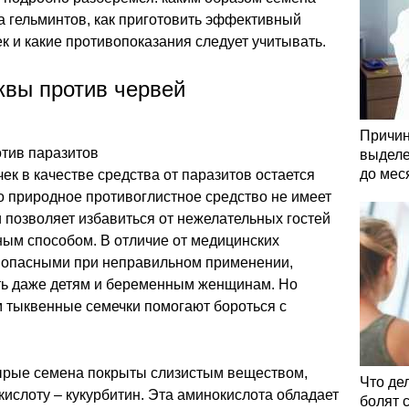
а гельминтов, как приготовить эффективный
к и какие противопоказания следует учитывать.
квы против червей
Причин
отив паразитов
выделе
до мес
к в качестве средства от паразитов остается
о природное противоглистное средство не имеет
 позволяет избавиться от нежелательных гостей
ным способом. В отличие от медицинских
ь опасными при неправильном применении,
ть даже детям и беременным женщинам. Но
м тыквенные семечки помогают бороться с
 сырые семена покрыты слизистым веществом,
Что де
ислоту – кукурбитин. Эта аминокислота обладает
болят 