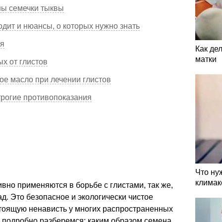
ны семечки тыквы
дит и нюансы, о которых нужно знать
мя
Как де
матки
х от глистов
ое масло при лечении глистов
рогие противопоказания
Что ну
климак
вно применяются в борьбе с глистами, так же,
ад. Это безопасное и экологически чистое
стоящую ненависть у многих распространенных
е подробно разберемся: каким образом семена