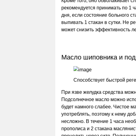
Кроме того, оно обволакивает сл
рекомендуется принимать по 1 
дня, если состояние больного с
выпивать 1 стакан в сутки. Не р
может снизить эффективность л
Масло шиповника и под
Способствует быстрой реге
При язве желудка средства можн
Подсолнечное масло можно испол
будет намного слабее. Чистое м
употреблять, поэтому к нему до
несложно. В течение 1 часа нео
прополиса и 2 стакана маслянис
процедить через сито. Полученн