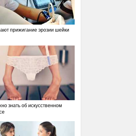
лают прижигание эрозии шейки
жно знать об искусственном
се