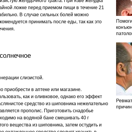
изистую желудочного тракта. При язве желудка
чайной ложке перед приемом пищи в течение 21
табильно. В случае сильных болей можно
Помоги
екомендуется принимать после еды, так как это
конъюн
ечения.
патоло
солнечное
нерации слизистой.
о приобрести в аптеке или магазине.
ьзовать, как и оливковое, однако его эффект
Ревмат
аслянистое средство из шиповника нежелательно
причин
бавляется прополис. Приготовить снадобье
бходимо на водяной бане смешивать 40 г
того вещества из шиповника, затем остудить и
ое охлажденное средство следует хранить в