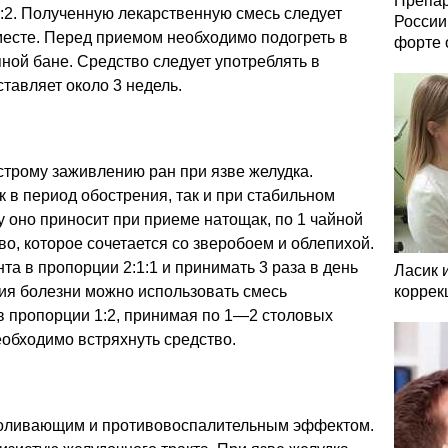
Препар
:2. Полученную лекарственную смесь следует
России
месте. Перед приемом необходимо подогреть в
форте 
ной бане. Средство следует употреблять в
ставляет около 3 недель.
строму заживлению ран при язве желудка.
к в период обострения, так и при стабильном
 оно приносит при приеме натощак, по 1 чайной
во, которое сочетается со зверобоем и облепихой.
а в пропорции 2:1:1 и принимать 3 раза в день
Ласик 
ия болезни можно использовать смесь
коррек
в пропорции 1:2, принимая по 1—2 столовых
обходимо встряхнуть средство.
боливающим и противовоспалительным эффектом.