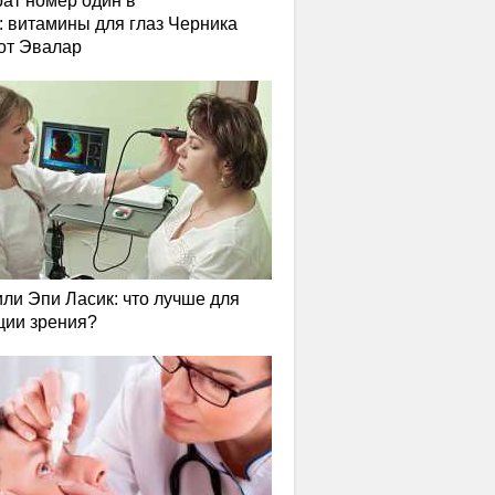
ат номер один в
: витамины для глаз Черника
от Эвалар
или Эпи Ласик: что лучше для
ции зрения?