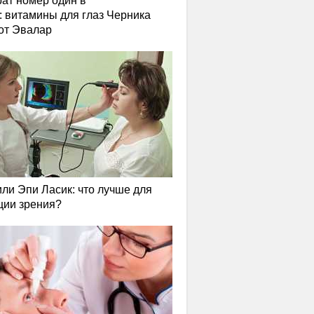
ат номер один в
: витамины для глаз Черника
от Эвалар
или Эпи Ласик: что лучше для
ции зрения?