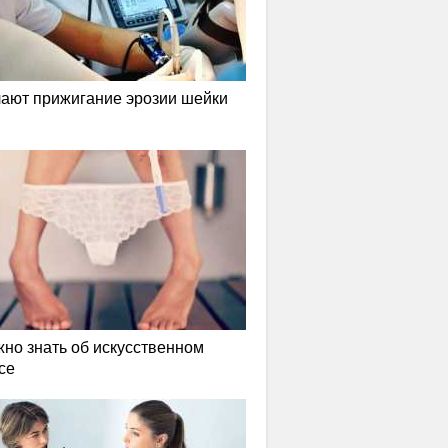
лают прижигание эрозии шейки
жно знать об искусственном
се