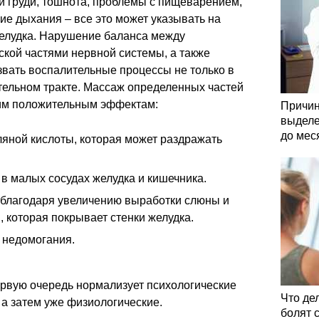
и груди, тошнота, проблемы с пищеварением,
ние дыхания – все это может указывать на
желудка. Нарушение баланса между
кой частями нервной системы, а также
звать воспалительные процессы не только в
тельном тракте. Массаж определенных частей
щим положительным эффектам:
Причин
выделе
до мес
яной кислоты, которая может раздражать
в малых сосудах желудка и кишечника.
благодаря увеличению выработки слюны и
 которая покрывает стенки желудка.
 недомогания.
ервую очередь нормализует психологические
Что де
 а затем уже физиологические.
болят 