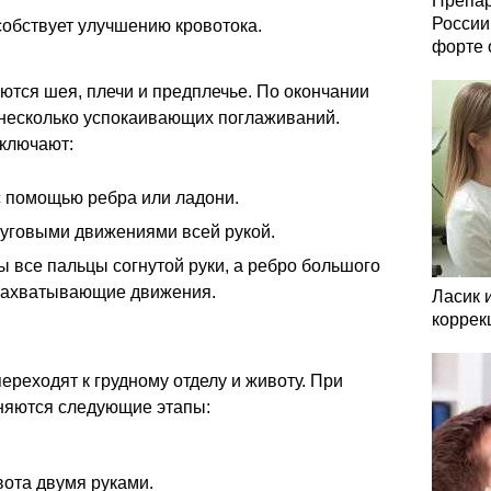
Препар
России
собствует улучшению кровотока.
форте 
тся шея, плечи и предплечье. По окончании
несколько успокаивающих поглаживаний.
ключают:
 помощью ребра или ладони.
уговыми движениями всей рукой.
 все пальцы согнутой руки, а ребро большого
 захватывающие движения.
Ласик 
коррек
реходят к грудному отделу и животу. При
няются следующие этапы:
ота двумя руками.