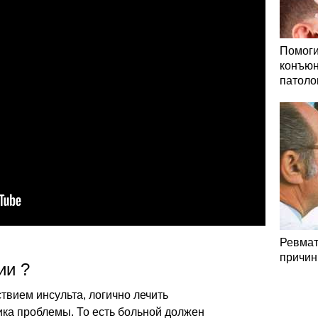
Помоги
конъюн
патоло
Ревмат
причин
ии ?
вием инсульта, логично лечить
ика проблемы. То есть больной должен