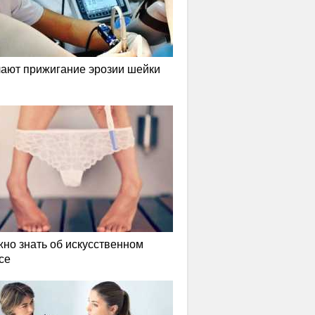
лают прижигание эрозии шейки
жно знать об искусственном
се