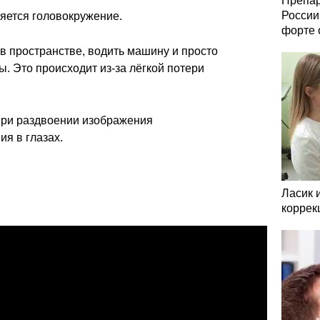
Препар
России
яется головокружение.
форте 
в пространстве, водить машину и просто
 Это происходит из-за лёгкой потери
при раздвоении изображения
я в глазах.
Ласик 
коррек