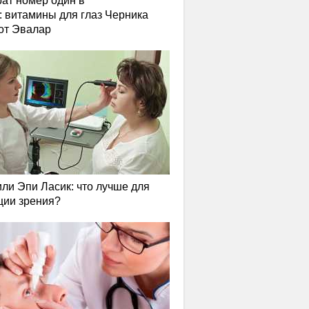
ат номер один в
: витамины для глаз Черника
от Эвалар
или Эпи Ласик: что лучше для
ции зрения?